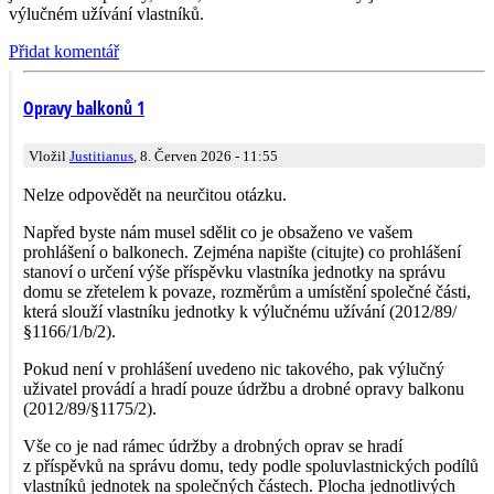
výlučném užívání vlastníků.
Přidat komentář
Opravy balkonů 1
Vložil
Justitianus
, 8. Červen 2026 - 11:55
Nelze odpovědět na neurčitou otázku.
Napřed byste nám musel sdělit co je obsaženo ve vašem
prohlášení o balkonech. Zejména napište (citujte) co prohlášení
stanoví o určení výše příspěvku vlastníka jednotky na správu
domu se zřetelem k povaze, rozměrům a umístění společné části,
která slouží vlastníku jednotky k výlučnému užívání (2012/89/
§116­6/1/b/2).
Pokud není v prohlášení uvedeno nic takového, pak výlučný
uživatel provádí a hradí pouze údržbu a drobné opravy balkonu
(2012/89/§1175/2).
Vše co je nad rámec údržby a drobných oprav se hradí
z příspěvků na správu domu, tedy podle spoluvlastnických podílů
vlastníků jednotek na společných částech. Plocha jednotlivých