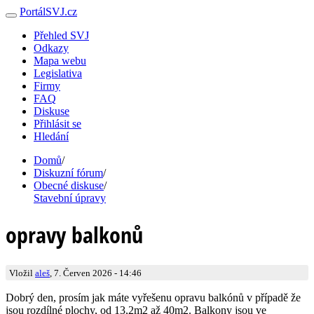
PortálSVJ.cz
Přehled SVJ
Odkazy
Mapa webu
Legislativa
Firmy
FAQ
Diskuse
Přihlásit se
Hledání
Domů
/
Diskuzní fórum
/
Obecné diskuse
/
Stavební úpravy
opravy balkonů
Vložil
aleš
, 7. Červen 2026 - 14:46
Dobrý den, prosím jak máte vyřešenu opravu balkónů v případě že
jsou rozdílné plochy, od 13,2m2 až 40m2. Balkony jsou ve