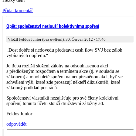
Hezký den!
Přidat komentář
Opět: společenství neslouží kolektivnímu spoření
Vložil Feldos Junior (bez ověření), 30. Červen 2012 - 17:46
„Dost dobře si nedovedu představit cash flow SVJ bez záloh
vybíraných dopředu.“
Je třeba rozlišit složení zálohy na odsouhlasenou akci
s předloženým rozpočtem a termínem akce (tj. v souladu se
zákonem) a mnohaleté spoření na neupřesněnou akci, byť ve
schválení výši, které zde prosazují někteří dikuskutéři, které
zákonný podklad postrádá.
Společenství vlastníků nezajišťuje pro své členy kolektivní
spoření, tomuto účelu slouží družstevní záložny ad.
Feldos Junior
odpovědět