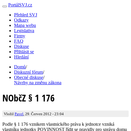
PortálSVJ.cz
Přehled SVJ
Odkazy
Mapa webu
Legislativa
Firmy
FAQ
Diskuse
Přihlásit se
Hledání
Domů
/
Diskuzní fórum
/
Obecné diskuse
/
Návrhy na změnu zákona
NObčZ § 1 176
Vložil
Pavel
, 29. Červen 2012 - 23:04
Podle § 1 176 vznikem vlastnického práva k jednotce vzniká
vlastníku jednotky POVINNOST řídit se pravidly pro správu domu