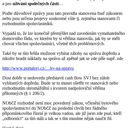
a pro
užívání společných částí
…
Podle důvodové zprávy jsou tato pravidla stanovena buď zákonem
nebo jsou určena projevy soukromé vůle tj. zejména stanovami či
rozhodnutím spoluvlastníků.
Vypadá to, že lze konečně přemýšlet nad zavedením vymahatelného
domovního řádu, ve kterém by si většina stanovila, jak by se měli
chovat všichni spoluvlastníci, včetně těch problémových.
Také by se tím řešila možnost vybírat zálohy na správu dopředu a
nikoliv hradit náklady na správu až zpětně jak se zde píše např. zde
http://www.portalsvj.cz/…hy-na-spravu
Dost dobře si nedovedu představit cash flow SVJ bez záloh
vybíraných dopředu. Bude se to muset ošetřit ve stanovách nebo
rozhodnutím shromáždění s kvorem nadpoloviční většina
přítomných (§ 1 206/2).
NObčZ rozhodně není moc povedený zákon, včlenění bytového
spoluvlastnictví do NObčZ na poslední chvíli bez řádného
připomínkového řízení je velkou vadou, ale již jsem zde psal, kteří
„odborníci“ za tím stáli a tak se s tím musíme nějak naučit žít.