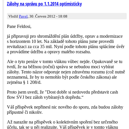
Zálohy na správu po 1.1.2014 optimisticky
Vložil
Pavel
, 30. Červen 2012 - 18:08
Pane Feldosi,
já připravuji pro shromáždění plán údržby, oprav a modernizace
s horizontem 10 let. Na základě tohoto plánu jsme provedli
revitalizaci za cca 35 mil. Nyní podle tohoto plánu splácíme úvěr
a provádíme údržbu a opravy malého rozsahu.
Ale o tyto peníze v tomto vláknu vůbec nejde. Opakovaně se tu
tvrdí, že na běžnou (roční) správu se nebudou moci vybírat
zálohy. Tento názor odporuje nejen zdravému rozumu (což nutně
neznamená, že by to nemohlo být podle českého zákona) ale
zejména § 1 208/d.
Proto jsem uvedl, že "Dost dobře si nedovedu představit cash
flow SVJ bez záloh vybíraných dopředu.“
Váš příspěvek nepřinesl nic nového do sporu, zda budou zálohy
přípustné či nikoliv.
Až narazíte na příspěvek o kolektivním spoření bez určeného
účelu, tak se u něj realizujte. Váš příspěvek je v tomto vláknu