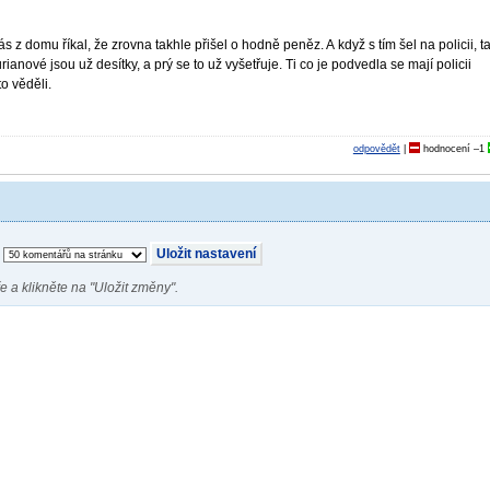
s z domu říkal, že zrovna takhle přišel o hodně peněz. A když s tím šel na policii, t
anové jsou už desítky, a prý se to už vyšetřuje. Ti co je podvedla se mají policii
to věděli.
odpovědět
|
hodnocení
–1
e a klikněte na "Uložit změny".