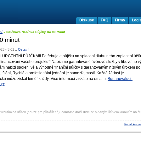
Diskuse
FAQ
Firmy
Legis
ní
» Naléhavá Nabídka Půjčky Do 90 Minut
0 minut
023 - 3:01
::
Ostatní
RGENTNÍ PŮJČKA!!! Potřebujete půjčku na splacení dluhu nebo zaplacení účtů
financování vašeho projektu? Nabízíme garantované úvěrové služby v libovolné vý
ám nabízí spolehlivé a výhodné finanční půjčky s garantovaným nízkým úrokem po
jištění, Rychlé a profesionální jednání je samozřejmostí. Každá žádost je
čku může získat téměř každý. Více informací získáte na emailu:
Burianovaluci­
.cz
liknutím na křížek (pouze pro přihlášené). Zobrazte další diskuse s daným štítkem kliknutím na ští
Přidat komen