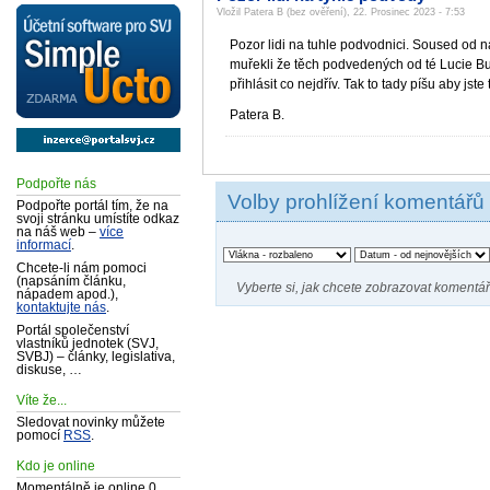
Vložil Patera B (bez ověření), 22. Prosinec 2023 - 7:53
Pozor lidi na tuhle podvodnici. Soused od ná
muřekli že těch podvedených od té Lucie Buri
přihlásit co nejdřív. Tak to tady píšu aby jste 
Patera B.
Podpořte nás
Volby prohlížení komentářů
Podpořte portál tím, že na
svoji stránku umístíte odkaz
na náš web –
více
informací
.
Chcete-li nám pomoci
(napsáním článku,
Vyberte si, jak chcete zobrazovat komentář
nápadem apod.),
kontaktujte nás
.
Portál společenství
vlastníků jednotek (SVJ,
SVBJ) – články, legislativa,
diskuse, …
Víte že...
Sledovat novinky můžete
pomocí
RSS
.
Kdo je online
Momentálně je online 0