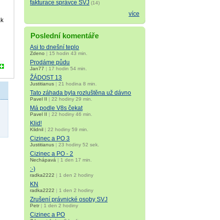
fakturace správce SVJ
(14)
více
ak
Poslední komentáře
Asi to dnešní teplo
Zdeno
|
15 hodin 43 min.
Prodáme půdu
Jan77
|
17 hodin 54 min.
ŽÁDOST 13
Justitianus
|
21 hodina 8 min.
Tato záhada byla rozluštěna už dávno
Pavel II
|
22 hodiny 29 min.
Má podle V8s čekat
Pavel II
|
22 hodiny 46 min.
Klid!
Klidnil
|
22 hodiny 59 min.
Cizinec a PO 3
Justitianus
|
23 hodiny 52 sek.
Cizinec a PO - 2
Nechápavá
|
1 den 17 min.
:-)
radka2222
|
1 den 2 hodiny
KN
radka2222
|
1 den 2 hodiny
Zrušení právnické osoby SVJ
Petr
|
1 den 2 hodiny
Cizinec a PO