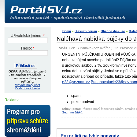
Domů
»
Diskuzní fórum
»
Obecné diskuse
»
Ostat
Uživatelské jméno:
*
Naléhavá nabídka půjčky do 9
Vložil Lucie Burianova (bez ověření), 22. Prosinec 2
Heslo:
*
URGENTNÍ PŮJČKA!!! URGENTNÍ PŮJČKA!!! U
nebo zahájení nového podnikání? Půjčka na 
s úrokovou sazbou 2 %. Soukromý investor v
celou dobu trvání půjčky. Jedná se o přímé za
GDPR: Přihlášení je platné
i po zavření prohlížeče. V
posuzována případ od případu, takže tuto půj
případě potřeby se
e23@
seznam.cz
Bu­rianovalucie23@
sez­nam
odhlašte!
Vytvořit nový účet
Zaslat nové heslo
spam
Reklama
pozor podvod
Štítky (beta):
Přidejte nový štítek vepsáním, smažte k
Seznam štítků
.
Pozor lidi na tyhle podvody