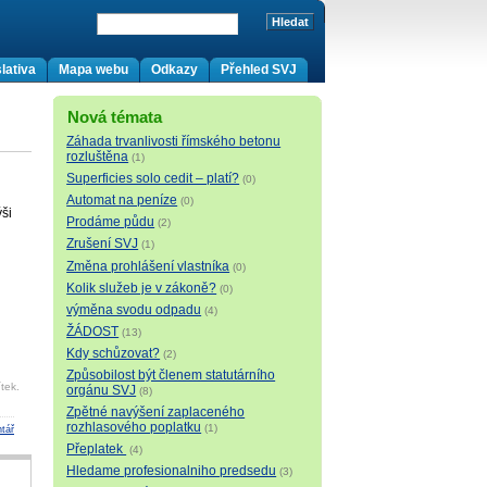
lativa
Mapa webu
Odkazy
Přehled SVJ
Nová témata
Záhada trvanlivosti římského betonu
rozluštěna
(1)
Superficies solo cedit – platí?
(0)
Automat na peníze
(0)
ši
Prodáme půdu
(2)
Zrušení SVJ
(1)
Změna prohlášení vlastníka
(0)
Kolik služeb je v zákoně?
(0)
výměna svodu odpadu
(4)
ŽÁDOST
(13)
Kdy schůzovat?
(2)
Způsobilost být členem statutárního
tek.
orgánu SVJ
(8)
Zpětné navýšení zaplaceného
rozhlasového poplatku
(1)
tář
Přeplatek
(4)
Hledame profesionalniho predsedu
(3)