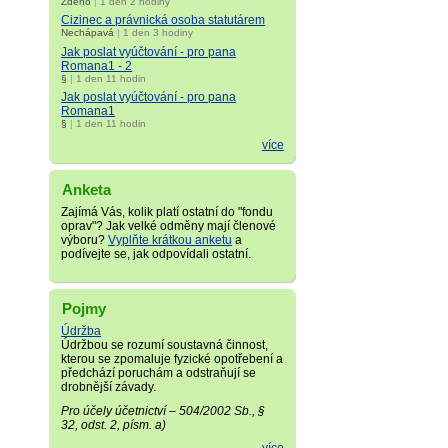
Zdeno
|
1 den 2 hodiny
Cizinec a právnická osoba statutárem
Nechápavá
|
1 den 3 hodiny
Jak poslat vyúčtování - pro pana
Romana1 - 2
§
|
1 den 11 hodin
Jak poslat vyúčtování - pro pana
Romana1
§
|
1 den 11 hodin
více
Anketa
Zajímá Vás, kolik platí ostatní do "fondu
oprav"? Jak velké odměny mají členové
výboru?
Vyplňte krátkou anketu
a
podívejte se, jak odpovídali ostatní.
Pojmy
Údržba
Údržbou se rozumí soustavná činnost,
kterou se zpomaluje fyzické opotřebení a
předchází poruchám a odstraňují se
drobnější závady.
Pro účely účetnictví – 504/2002 Sb., §
32, odst. 2, písm. a)