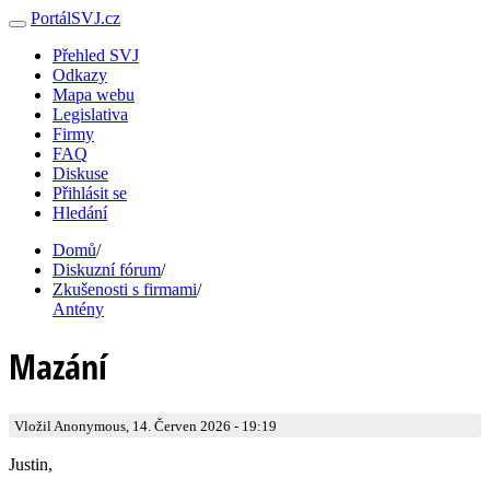
PortálSVJ.cz
Přehled SVJ
Odkazy
Mapa webu
Legislativa
Firmy
FAQ
Diskuse
Přihlásit se
Hledání
Domů
/
Diskuzní fórum
/
Zkušenosti s firmami
/
Antény
Mazání
Vložil Anonymous, 14. Červen 2026 - 19:19
Justin,