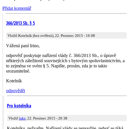
Přidat komentář
366/2013 Sb. § 5
Vložil Kotelník (bez ověření), 22. Prosinec 2015 - 16:08
Vážená paní Irino,
odpověď poskytuje nařízení vlády č. 366/2013 Sb., o úpravě
některých záležitostí souvisejících s bytovým spoluvlastnictvím, a
to zejména ve svém § 5. Napište, prosím, zda je to takto
srozumitelné.
Kotelník
odpovědět
Pro kotelníka
Vložil
lake
, 22. Prosinec 2015 - 20:38
Kotelníku, nežvaňte. Nařízení vlády se nepoužije, neboť se týká