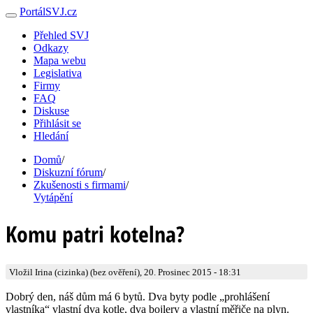
PortálSVJ.cz
Přehled SVJ
Odkazy
Mapa webu
Legislativa
Firmy
FAQ
Diskuse
Přihlásit se
Hledání
Domů
/
Diskuzní fórum
/
Zkušenosti s firmami
/
Vytápění
Komu patri kotelna?
Vložil Irina (cizinka) (bez ověření), 20. Prosinec 2015 - 18:31
Dobrý den, náš dům má 6 bytů. Dva byty podle „prohlášení
vlastníka“ vlastní dva kotle, dva bojlery a vlastní měřiče na plyn.