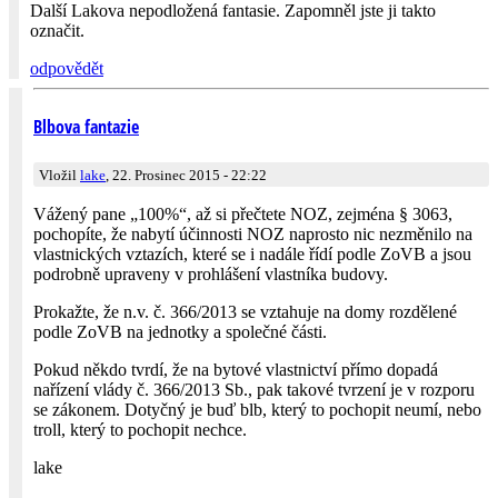
Další Lakova nepodložená fantasie. Zapomněl jste ji takto
označit.
odpovědět
Blbova fantazie
Vložil
lake
, 22. Prosinec 2015 - 22:22
Vážený pane „100%“, až si přečtete NOZ, zejména § 3063,
pochopíte, že nabytí účinnosti NOZ naprosto nic nezměnilo na
vlastnických vztazích, které se i nadále řídí podle ZoVB a jsou
podrobně upraveny v prohlášení vlastníka budovy.
Prokažte, že n.v. č. 366/2013 se vztahuje na domy rozdělené
podle ZoVB na jednotky a společné části.
Pokud někdo tvrdí, že na bytové vlastnictví přímo dopadá
nařízení vlády č. 366/2013 Sb., pak takové tvrzení je v rozporu
se zákonem. Dotyčný je buď blb, který to pochopit neumí, nebo
troll, který to pochopit nechce.
lake