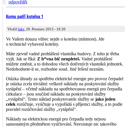
odpovědět
Komu patří kotelna 1
Vložil
lake
, 20. Prosinec 2015 - 19:20
Ve Vašem dotazu vůbec nejde o kotelnu (místnost). Jde
o technické vybavení kotelny.
Máte zjevně vadné prohlášení vlastníka budovy. Z toho je třeba
vyjít. Jak se říká:
Z h*vna bič neupleteš.
Vadné prohlášení
můžete změnit, a to dohodou všech dotčených vlastníků jednotek.
Nedohodnete-li se, rozhodne soud. Jiné řešení neznám.
Otázka úhrady za spotřebu elektrické energie pro provoz čerpadel
je otázka zcela triviální: veškeré náklady na poskytování služby
vytápění – včetně nákladu na spotřebovanou energii pro čerpadla
cirkulace – jsou součástí nákladu na poskytování služby
„vytápění“. Tento náklad poskytovatele služby se
jako jeden
celek
rozúčtuje, vyúčtuje a vypořádá s příjemci služby, a to podle
pravidel rozúčtování služby „vytápění“.
Náklady na elektrickou energii pro čerpadla tedy nejsou
samostatným předmětem vyúčtování. Neexistuje nic takového