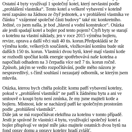
Ostatní 4 byty využívají 1 společný kotel, který nevlastní podle
„prohlášení vlastníka“. Tento kotel a veškeré vybavení v kotelně
není zapsáno na žádnou ze čtyř jednotek, a v prohlášení vlastníka ve
článku " vzájemné společné části budovy" také nic konkretního.
Jediné, co jsem našla, je bod „hlavní a vodní konstrukce“. Otázka
ale jestli spadají kotel a bojler pod tento pojem? Čtyři byty se starají
o kotelnu na vlastní náklady, jen v roce 2015 výměna bojleru,
revize, oprava a další věci stali 40 tis. korun.Předpokládá se že
výměna kotle, veškerých součástek, vložkování komínu bude stát
dalších 150 tis. korun. Vlastníci dvou bytů, které mají vlastní kotle
se rozhodli spočítat kolik energie spotřebovává naše kotelna a
napočítali odhadem na 3 čerpadla více než 7 tis. korun ročně.
Způsob, jakým se vedlo rozpočítávání, podle mého názoru je
nespravedlivý, s čímž souhlasí i nezaujatý odborník, se kterým jsem
mluvila.
Otázka, kterou bych chtěla položit: komu patří vybavení kotelny,
pokud v „prohlášení vlastníků“ ne patří k žádnému bytu a ani ve
smlouvě o koupi bytu není zmínka, že my jsme majiteli kotle a
bojleru. Místnost, kde se nacházejí patří ke společným prostorám
podle „prohlášení vlastníků“.
Dále jak se má rozpočítávat elektřina za kotelnu v tomto případě.
Jestli je správné že vlastníci 4 bytu, využívající společný kotel a
bojler přispívají ve stejné míře jako majitele ostatních dvou bytů na
fond oprav domu a opravy kotelny hradí zvlášť.