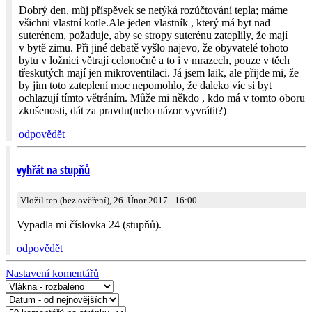
Dobrý den, můj příspěvek se netýká rozúčtování tepla; máme
všichni vlastní kotle.Ale jeden vlastník , který má byt nad
suterénem, požaduje, aby se stropy suterénu zateplily, že mají
v bytě zimu. Při jiné debatě vyšlo najevo, že obyvatelé tohoto
bytu v ložnici větrají celonočně a to i v mrazech, pouze v těch
třeskutých mají jen mikroventilaci. Já jsem laik, ale přijde mi, že
by jim toto zateplení moc nepomohlo, že daleko víc si byt
ochlazují tímto větráním. Může mi někdo , kdo má v tomto oboru
zkušenosti, dát za pravdu(nebo názor vyvrátit?)
odpovědět
vyhřát na stupňů
Vložil tep (bez ověření), 26. Únor 2017 - 16:00
Vypadla mi číslovka 24 (stupňů).
odpovědět
Nastavení komentářů