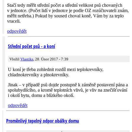
Stačí tedy měřit střední počet a střední velikost psů chovaných
v jednotce. (Počet lidí v jednotce je podle OZ rozúčtovateli znám,
měřit netřeba.) Pokud by soused choval koně, Vám by za teplo
vraceli.
odpovědět
Střední počet psů - a koní
Vložil
Vlastiks
, 28. Únor 2017 - 7:39
U koní je třeba zohlednit rozdíl mezi teplokrevníky,
chladnokrevníky a plnokrevníky.
Jinak – v případě psů dojde postupně k záměně postavení pána a
spolubydlícího, a kromě teplotních vlivů, je vliv na znečišťování
i okolí bytu, domu a blízkého okolí.
odpovědět
Proměnlivý tepelný odpor obálky domu