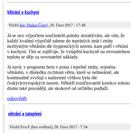
Větrání v kuchyni
Vložil
Ing. Otakar Černý
, 26. Únor 2017 - 17:48
Já se sice výpočtem součinitelů polohy nezabývám, ale vím, že
každý kvalitní výpočtář zahrne do tepelných ztrát i ztráty
nezbytným větráním dle hygienických norem, kam patří i větrání
v kuchyni. Tím se zajišťuje, že vytápění kuchyně na srovnatelnou
teplotu se děje za srovnatelné náklady.
Já navíc v programu beru v potaz i tepelné ztráty, zejména
větráním, v důsledku rychlosti větru, které se nelineárně, ale
kontinuálně zvyšují s nadzemní výškou bytu dle
českých/evropských norem. Někteří rozúčtovatelé korekce tohoto
druhu také provádějí, ale skokově od určitého podlaží.
odpovědět
větrání a tateplení
Vložil Eva F. (bez ověření), 28. Únor 2017 - 7:54