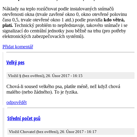
Náklady na teplo rozúčtovat podle instalovaných snímačů
otevřenosti okna (trvale zavřené okno 0, okno otevřené polovinu
času 0,5, trvale otevřené okno 1 atd.) podle pravidla
kdo větrá,
platí.
Technický problém to nepředstavuje, takovéto snímače i se
signalizací do centrální jednotky jsou běžně na trhu (pro potřeby
elektronických zabezpečovacích systémů).
Přidat komentář
Velký pes
Vložil § (bez ověření), 26. Únor 2017 - 16:15
Chová-li soused velkého psa, platíte méně, než když chová
malého (nebo žádného). To je fyzika.
odpovědět
Střední počet psů
Vložil Chovatel (bez ověření), 26. Únor 2017 - 16:17