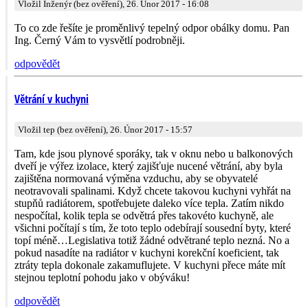
Vložil Inženýr (bez ověření), 26. Únor 2017 - 16:08
To co zde řešíte je proměnlivý tepelný odpor obálky domu. Pan
Ing. Černý Vám to vysvětlí podrobněji.
odpovědět
Větrání v kuchyni
Vložil tep (bez ověření), 26. Únor 2017 - 15:57
Tam, kde jsou plynové sporáky, tak v oknu nebo u balkonových
dveří je výřez izolace, který zajišťuje nucené větrání, aby byla
zajištěna normovaná výměna vzduchu, aby se obyvatelé
neotravovali spalinami. Když chcete takovou kuchyni vyhřát na
stupňů radiátorem, spotřebujete daleko více tepla. Zatím nikdo
nespočítal, kolik tepla se odvětrá přes takovéto kuchyně, ale
všichni počítají s tím, že toto teplo odebírají sousední byty, které
topí méně…Legislativa totiž žádné odvětrané teplo nezná. No a
pokud nasadíte na radiátor v kuchyni korekční koeficient, tak
ztráty tepla dokonale zakamuflujete. V kuchyni přece máte mít
stejnou teplotní pohodu jako v obýváku!
odpovědět