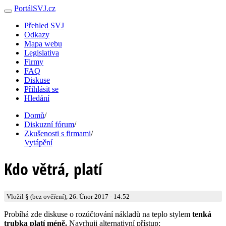
PortálSVJ.cz
Přehled SVJ
Odkazy
Mapa webu
Legislativa
Firmy
FAQ
Diskuse
Přihlásit se
Hledání
Domů
/
Diskuzní fórum
/
Zkušenosti s firmami
/
Vytápění
Kdo větrá, platí
Vložil § (bez ověření), 26. Únor 2017 - 14:52
Probíhá zde diskuse o rozúčtování nákladů na teplo stylem
tenká
trubka platí méně.
Navrhuji alternativní přístup: