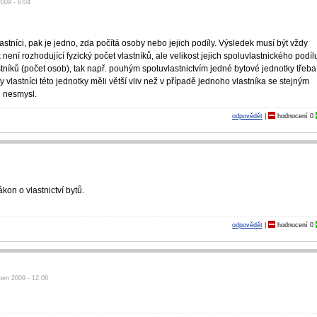
2009 - 6:04
stníci, pak je jedno, zda počítá osoby nebo jejich podíly. Výsledek musí být vždy
není rozhodující fyzický počet vlastníků, ale velikost jejich spoluvlastnického podíl
tníků (počet osob), tak např. pouhým spoluvlastnictvím jedné bytové jednotky třeba
vlastníci této jednotky měli větší vliv než v případě jednoho vlastníka se stejným
e nesmysl.
odpovědět
|
hodnocení
0
kon o vlastnictví bytů.
odpovědět
|
hodnocení
0
pen 2009 - 12:08