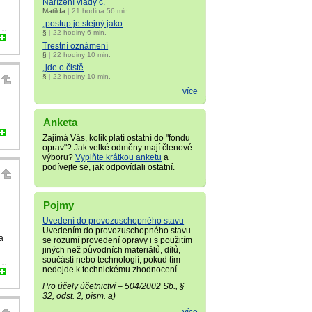
Nařízení vlády č.
Matilda
|
21 hodina 56 min.
„postup je stejný jako
§
|
22 hodiny 6 min.
Trestní oznámení
§
|
22 hodiny 10 min.
„jde o čistě
§
|
22 hodiny 10 min.
více
Anketa
Zajímá Vás, kolik platí ostatní do "fondu
oprav"? Jak velké odměny mají členové
výboru?
Vyplňte krátkou anketu
a
podívejte se, jak odpovídali ostatní.
Pojmy
Uvedení do provozuschopného stavu
Uvedením do provozuschopného stavu
a
se rozumí provedení opravy i s použitím
jiných než původních materiálů, dílů,
součástí nebo technologií, pokud tím
nedojde k technickému zhodnocení.
Pro účely účetnictví – 504/2002 Sb., §
32, odst. 2, písm. a)