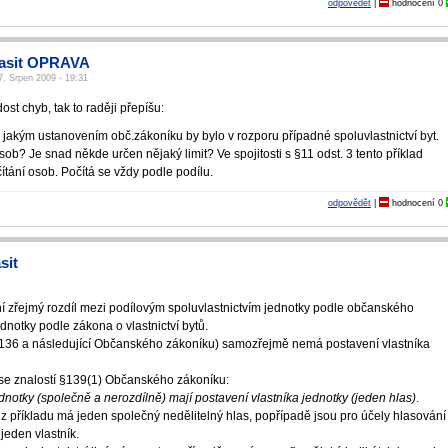
odpovědět
|
hodnocení
0
lasit OPRAVA
7. Srpen 2009 - 19:31
ost chyb, tak to raději přepíšu:
 jakým ustanovením obč.zákoníku by bylo v rozporu případné spoluvlastnictví byt.
ob? Je snad někde určen nějaký limit? Ve spojitosti s §11 odst. 3 tento příklad
čítání osob. Počítá se vždy podle podílu.
odpovědět
|
hodnocení
0
sit
zřejmý rozdíl mezi podílovým spoluvlastnictvím jednotky podle občanského
ednotky podle zákona o vlastnictví bytů.
(§136 a následující Občanského zákoníku) samozřejmě nemá postavení vlastníka
t se znalostí §139(1) Občanského zákoníku:
jednotky (společně a nerozdílně) mají postavení vlastníka jednotky (jeden hlas)
.
 z příkladu má jeden společný nedělitelný hlas, popřípadě jsou pro účely hlasování
 jeden vlastník.