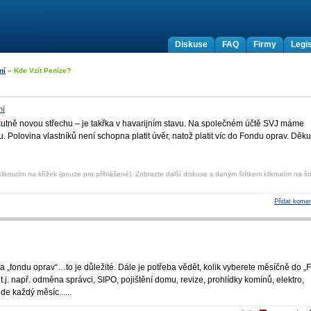
Diskuse
FAQ
Firmy
Legis
ní
» Kde Vzít Peníze?
ní
kutně novou střechu – je takřka v havarijním stavu. Na společném účtě SVJ máme
u. Polovina vlastníků není schopna platit úvěr, natož platit víc do Fondu oprav. Děku
liknutím na křížek (pouze pro přihlášené). Zobrazte další diskuse s daným štítkem kliknutím na ští
Přidat komen
e na „fondu oprav“…to je důležité. Dále je potřeba vědět, kolik vyberete měsíčně do „
t.j. např. odměna správci, SIPO, pojištění domu, revize, prohlídky komínů, elektro,
de každý měsíc......