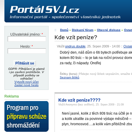
Domů
»
Diskuzní fórum
»
Obecné diskuse
»
Ostat
Uživatelské jméno:
*
Kde vzít peníze?
Vložil
ondrus.double
, 25. Srpen 2009 - 14:00
::
Ostat
Heslo:
*
Dobrý den, náš dům o 6ti bytech potřebuje a
kolem 80 tisíc – to je tak na roční provoz dom
za rady, či nápady. Ondřej
GDPR: Přihlášení je platné
i po zavření prohlížeče. V
Štítky (beta):
Přidejte nový štítek vepsáním, smažte k
případě potřeby se
Seznam štítků
.
odhlašte!
Vytvořit nový účet
Zaslat nové heslo
Reklama
Kde vzít peníze????
Vložil Anonymo (bez ověření), 25. Srpen 2009 - 21:09
Není jasné, kolik z těch 80ti tisíc na účtě j
a kolik utratíte za povinné výdaje měsíčně – 
plyn, hromosvod.....a kolik vám přibližně zbu