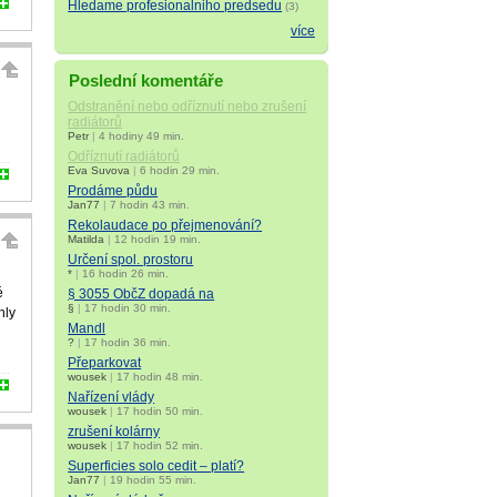
Hledame profesionalniho predsedu
(3)
více
Poslední komentáře
Odstranění nebo odříznutí nebo zrušení
radiátorů
Petr
|
4 hodiny 49 min.
Odříznutí radiátorů
Eva Suvova
|
6 hodin 29 min.
Prodáme půdu
Jan77
|
7 hodin 43 min.
Rekolaudace po přejmenování?
Matilda
|
12 hodin 19 min.
Určení spol. prostoru
*
|
16 hodin 26 min.
é
§ 3055 ObčZ dopadá na
§
|
17 hodin 30 min.
hly
Mandl
?
|
17 hodin 36 min.
Přeparkovat
wousek
|
17 hodin 48 min.
Nařízení vlády
wousek
|
17 hodin 50 min.
zrušení kolárny
wousek
|
17 hodin 52 min.
Superficies solo cedit – platí?
Jan77
|
19 hodin 55 min.