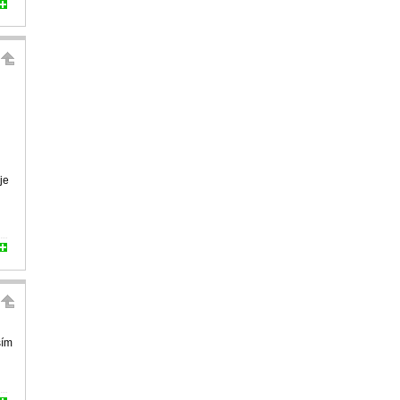
je
ším