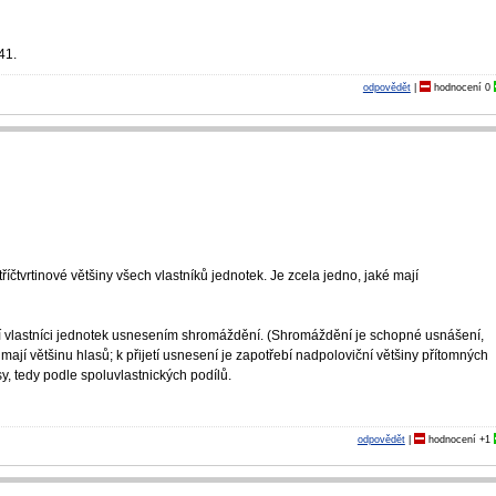
41.
odpovědět
|
hodnocení
0
říčtvrtinové většiny všech vlastníků jednotek. Je zcela jedno, jaké mají
jí vlastníci jednotek usnesením shromáždění. (Shromáždění je schopné usnášení,
ří mají většinu hlasů; k přijetí usnesení je zapotřebí nadpoloviční většiny přítomných
sy, tedy podle spoluvlastnických podílů.
odpovědět
|
hodnocení
+1