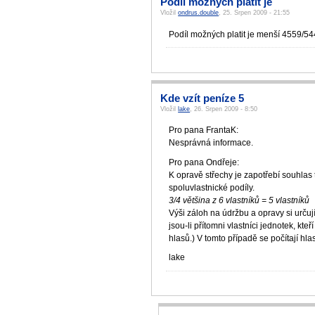
Podíl možných platit je
Vložil
ondrus.double
, 25. Srpen 2009 - 21:55
Podíl možných platit je menší 4559/54
Kde vzít peníze 5
Vložil
lake
, 26. Srpen 2009 - 8:50
Pro pana FrantaK:
Nesprávná informace.
Pro pana Ondřeje:
K opravě střechy je zapotřebí souhlas t
spoluvlastnické podíly.
3/4 většina z 6 vlastníků = 5 vlastníků
Výši záloh na údržbu a opravy si urču
jsou-li přítomni vlastníci jednotek, kte
hlasů.) V tomto případě se počítají hla
lake