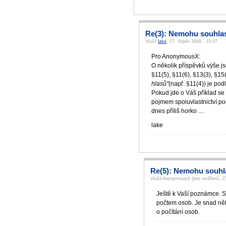
Re(3): Nemohu souhlas
Vložil
lake
, 27. Srpen 2009 - 15:07
Pro AnonymousX:
O několik příspěvků výše js
§11(5), §11(6), §13(3), §1
hlasů"
(např. §11(4)) je pod
Pokud jde o Váš příklad se 
pojmem spoluvlastnictví po
dnes příliš horko ....
lake
Re(5): Nemohu souhl
Vložil AnonymousX (bez ověření), 2
Ještě k Vaší poznámce. S 
počtem osob. Je snad někd
o počítání osob.