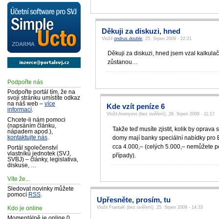
Děkuji za diskuzi, hned
Vložil
ondrus.double
, 25. Srpen 2009 - 22:21
Děkuji za diskuzi, hned jsem vzal kalkulač
zůstanou…
Podpořte nás
Podpořte portál tím, že na
svoji stránku umístíte odkaz
na náš web –
více
Kde vzít peníze 6
informací
.
Vložil Anonymo (bez ověření), 26. Srpen 2009 - 11:17
Chcete-li nám pomoci
(napsáním článku,
Takže teď musíte zjistit, kolik by oprava
nápadem apod.),
domy mají banky speciální nabídky pro BD
kontaktujte nás
.
cca 4.000,– (celých 5.000,– nemůžete p
Portál společenství
vlastníků jednotek (SVJ,
případy).
SVBJ) – články, legislativa,
diskuse, …
Víte že...
Sledovat novinky můžete
pomocí
RSS
.
Upřesněte, prosím, tu
Vložil FrantaK (bez ověření), 25. Srpen 2009 - 14:33
Kdo je online
Momentálně je online 0