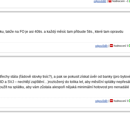
odpovědět
|
hodnocení
–1
ku, takže na FO je asi 40tis. a každý měsíc tam přibude 5tis., které tam opravdu
odpovědět
|
hodnocení
0
 střechy stála (řádově stovky tisíc?), a pak se pokusit získat úvěr od banky (pro bytov
 a SVJ – nechtějí zajištění…)roz­ložený do tolika let, aby měsíční splátky nepřesá
oužít na splátku, aby vám zůstala alespoň nějaká minimální hotovost pro nenadálé
odpovědět
|
hodnocení
0