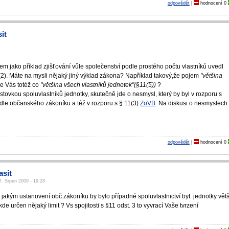
odpovědět
|
hodnocení
0
it
em jako příklad zjišťování vůle společenství podle prostého počtu vlastníků uvedl
5(2). Máte na mysli nějaký jiný výklad zákona? Například takový,že pojem
"většina
le Vás totéž co
"většina všech vlastníků jednotek"(§11(5))
?
stovkou spoluvlastníků jednotky, skutečně jde o nesmysl, který by byl v rozporu s
dle občanského zákoníku a též v rozporu s § 11(3)
ZoVB
. Na diskusi o nesmyslech 
odpovědět
|
hodnocení
0
asit
7. Srpen 2009 - 19:28
jakým ustanovení obč.zákoníku by bylo případné spoluvlastnictví byt. jednotky vět
e určen nějaký limit ? Vs spojitosti s §11 odst. 3 to vyvrací Vaše tvrzení