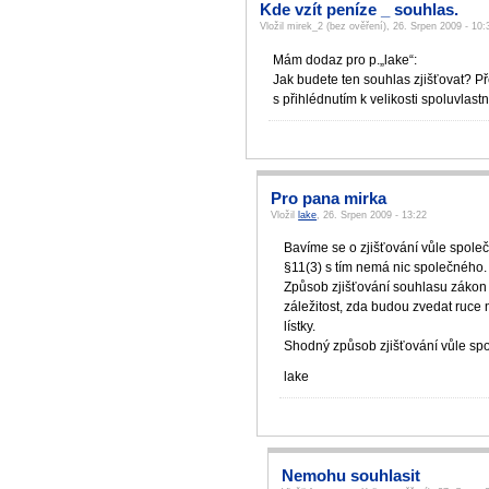
Kde vzít peníze _ souhlas.
Vložil mirek_2 (bez ověření), 26. Srpen 2009 - 10:
Mám dodaz pro p.„lake“:
Jak budete ten souhlas zjišťovat? 
s přihlédnutím k velikosti spoluvlast
Pro pana mirka
Vložil
lake
, 26. Srpen 2009 - 13:22
Bavíme se o zjišťování vůle společ
§11(3) s tím nemá nic společného.
Způsob zjišťování souhlasu zákon 
záležitost, zda budou zvedat ruce
lístky.
Shodný způsob zjišťování vůle spol
lake
Nemohu souhlasit