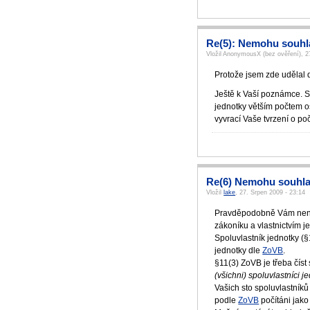
Re(5): Nemohu souh
Vložil AnonymousX (bez ověření), 2
Protože jsem zde udělal d
Ještě k Vaší poznámce. S
jednotky větším počtem os
vyvrací Vaše tvrzení o po
Re(6) Nemohu souhla
Vložil
lake
, 27. Srpen 2009 - 23:14
Pravděpodobně Vám není 
zákoníku a vlastnictvím j
Spoluvlastník jednotky 
jednotky dle
ZoVB
.
§11(3) ZoVB je třeba čís
(všichni) spoluvlastníci 
Vašich sto spoluvlastníků
podle
ZoVB
počítáni jako