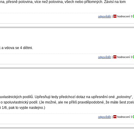
ina, přesně polovina, více než polovina, všech nebo přítomných. Závisí na tom
odpovědět
|
hodnocení
0
 a vdova se 4 dětmi.
odpovědět
|
hodnocení
0
uvlastnických podílů. Upřesňuji tedy předchozí dotaz na upřesnění oné „poloviny“,
e o spoluvlastnický podíl. (Je možné, ale ne příliš pravděpodobné, že máte šest zcel
 1/6, pak to vyjde nastejno.)
odpovědět
|
hodnocení
0