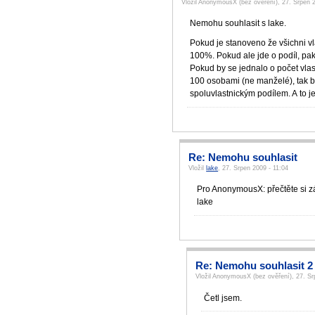
Vložil AnonymousX (bez ověření), 27. Srpen 
Nemohu souhlasit s lake.
Pokud je stanoveno že všichni vla
100%. Pokud ale jde o podíl, pak 
Pokud by se jednalo o počet vlas
100 osobami (ne manželé), tak by 
spoluvlastnickým podílem. A to j
Re: Nemohu souhlasit
Vložil
lake
, 27. Srpen 2009 - 11:04
Pro AnonymousX: přečtěte si zá
lake
Re: Nemohu souhlasit 2
Vložil AnonymousX (bez ověření), 27. Sr
Četl jsem.