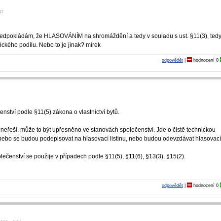
37
Předpokládám, že HLASOVÁNÍM na shromáždění a tedy v souladu s ust. §11(3), ted
nického podílu. Nebo to je jinak? mirek
odpovědět
|
hodnocení
0
enství podle §11(5) zákona o vlastnictví bytů.
neřeší, může to být upřesněno ve stanovách společenství. Jde o čistě technickou
 nebo se budou podepisovat na hlasovací listinu, nebo budou odevzdávat hlasovac
ečenství se použije v případech podle §11(5), §11(6), §13(3), §15(2).
odpovědět
|
hodnocení
0