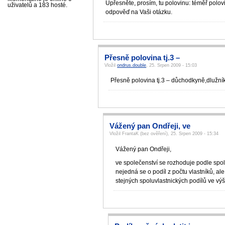
Upřesněte, prosím, tu polovinu: téměř polov
uživatelů a 183 hosté.
odpověď na Vaši otázku.
Přesně polovina tj.3 –
Vložil
ondrus.double
, 25. Srpen 2009 - 15:03
Přesně polovina tj.3 – důchodkyně,dlužník
Vážený pan Ondřeji, ve
Vložil FrantaK (bez ověření), 25. Srpen 2009 - 15:34
Vážený pan Ondřeji,
ve společenství se rozhoduje podle spol
nejedná se o podíl z počtu vlastníků, al
stejných spoluvlastnických podílů ve výši