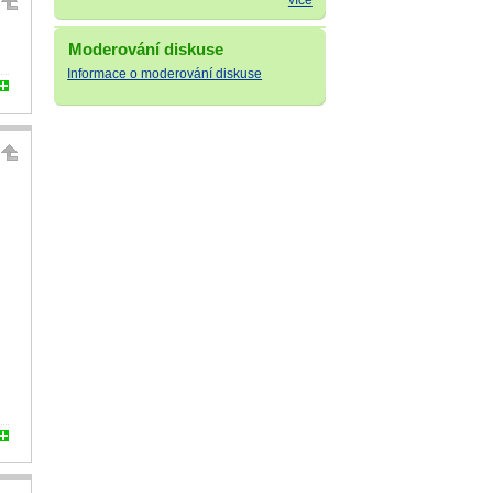
více
Moderování diskuse
Informace o moderování diskuse