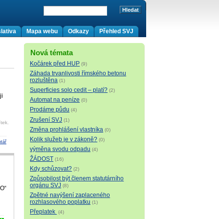
lativa
Mapa webu
Odkazy
Přehled SVJ
Nová témata
Kočárek před HUP
(9)
Záhada trvanlivosti římského betonu
rozluštěna
(1)
Superficies solo cedit – platí?
(2)
ji
Automat na peníze
(0)
Prodáme půdu
(4)
Zrušení SVJ
(1)
tek.
Změna prohlášení vlastníka
(0)
Kolik služeb je v zákoně?
(0)
tář
výměna svodu odpadu
(4)
ŽÁDOST
(16)
Kdy schůzovat?
(2)
Způsobilost být členem statutárního
orgánu SVJ
(8)
FO“
Zpětné navýšení zaplaceného
rozhlasového poplatku
(1)
Přeplatek
(4)