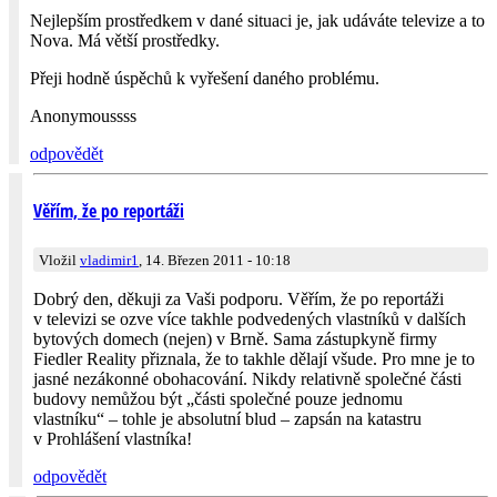
Nejlepším prostředkem v dané situaci je, jak udáváte televize a to
Nova. Má větší prostředky.
Přeji hodně úspěchů k vyřešení daného problému.
Anonymoussss
odpovědět
Věřím, že po reportáži
Vložil
vladimir1
, 14. Březen 2011 - 10:18
Dobrý den, děkuji za Vaši podporu. Věřím, že po reportáži
v televizi se ozve více takhle podvedených vlastníků v dalších
bytových domech (nejen) v Brně. Sama zástupkyně firmy
Fiedler Reality přiznala, že to takhle dělají všude. Pro mne je to
jasné nezákonné obohacování. Nikdy relativně společné části
budovy nemůžou být „části společné pouze jednomu
vlastníku“ – tohle je absolutní blud – zapsán na katastru
v Prohlášení vlastníka!
odpovědět