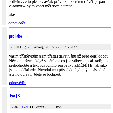
nedivím, že to pletete, avšak právník – kterému důvěřuje pan
Vladimír – by to vědět měl docela určitě.
lake
odpovědět
pro lake
Vložil J.S. (bez ověření), 14. Březen 2011 - 14:14
vašim příspěvkům jsem přestal dávat váhu již před delší dobou.
Něco napíšete a když si přečtete co jste vůbec napsal, raději to
přehodnotíte a text původního příspěvku ZMĚNÍTE, tak jako
jste to udělal zde. Původní text příspěvku byl jiný a následně
jste ho opravil. Jděte se bodnout.
odpovědět
Pro J.S.
Vložil
Pavel
, 14. Březen 2011 - 16:20