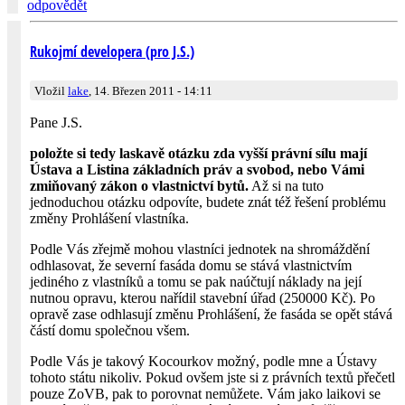
odpovědět
Rukojmí developera (pro J.S.)
Vložil
lake
, 14. Březen 2011 - 14:11
Pane J.S.
položte si tedy laskavě otázku zda vyšší právní sílu mají
Ústava a Listina základních práv a svobod, nebo Vámi
zmiňovaný zákon o vlastnictví bytů.
Až si na tuto
jednoduchou otázku odpovíte, budete znát též řešení problému
změny Prohlášení vlastníka.
Podle Vás zřejmě mohou vlastníci jednotek na shromáždění
odhlasovat, že severní fasáda domu se stává vlastnictvím
jediného z vlastníků a tomu se pak naúčtují náklady na její
nutnou opravu, kterou nařídil stavební úřad (250000 Kč). Po
opravě zase odhlasují změnu Prohlášení, že fasáda se opět stává
částí domu společnou všem.
Podle Vás je takový Kocourkov možný, podle mne a Ústavy
tohoto státu nikoliv. Pokud ovšem jste si z právních textů přečetl
pouze ZoVB, pak to porovnat nemůžete. Vám jako laikovi se