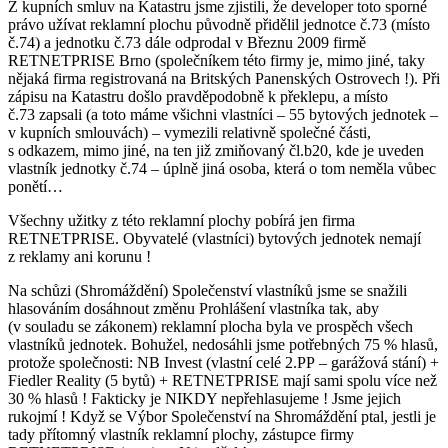
Z kupních smluv na Katastru jsme zjistili, že developer toto sporné
právo užívat reklamní plochu původně přidělil jednotce č.73 (místo
č.74) a jednotku č.73 dále odprodal v Březnu 2009 firmě
RETNETPRISE Brno (společníkem této firmy je, mimo jiné, taky
nějaká firma registrovaná na Britských Panenských Ostrovech !). Při
zápisu na Katastru došlo pravděpodobně k překlepu, a místo
č.73 zapsali (a toto máme všichni vlastníci – 55 bytových jednotek –
v kupních smlouvách) – vymezili relativně společné části,
s odkazem, mimo jiné, na ten již zmiňovaný čl.b20, kde je uveden
vlastník jednotky č.74 – úplně jiná osoba, která o tom neměla vůbec
ponětí…
Všechny užitky z této reklamní plochy pobírá jen firma
RETNETPRISE. Obyvatelé (vlastníci) bytových jednotek nemají
z reklamy ani korunu !
Na schůzi (Shromáždění) Společenství vlastníků jsme se snažili
hlasováním dosáhnout změnu Prohlášení vlastníka tak, aby
(v souladu se zákonem) reklamní plocha byla ve prospěch všech
vlastníků jednotek. Bohužel, nedosáhli jsme potřebných 75 % hlasů,
protože společnosti: NB Invest (vlastní celé 2.PP – garážová stání) +
Fiedler Reality (5 bytů) + RETNETPRISE mají sami spolu více než
30 % hlasů ! Fakticky je NIKDY nepřehlasujeme ! Jsme jejich
rukojmí ! Když se Výbor Společenství na Shromáždění ptal, jestli je
tady přítomný vlastník reklamní plochy, zástupce firmy