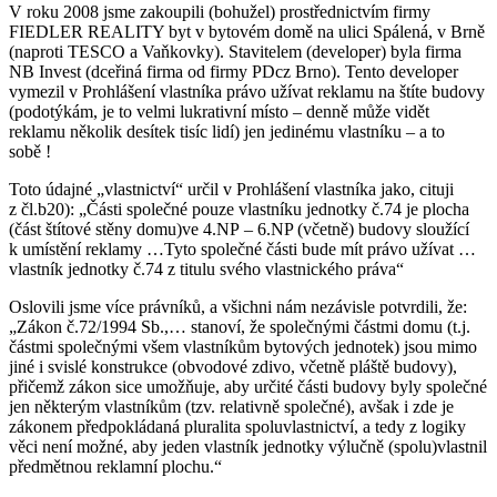
V roku 2008 jsme zakoupili (bohužel) prostřednictvím firmy
FIEDLER REALITY byt v bytovém domě na ulici Spálená, v Brně
(naproti TESCO a Vaňkovky). Stavitelem (developer) byla firma
NB Invest (dceřiná firma od firmy PDcz Brno). Tento developer
vymezil v Prohlášení vlastníka právo užívat reklamu na štíte budovy
(podotýkám, je to velmi lukrativní místo – denně může vidět
reklamu několik desítek tisíc lidí) jen jedinému vlastníku – a to
sobě !
Toto údajné „vlastnictví“ určil v Prohlášení vlastníka jako, cituji
z čl.b20): „Části společné pouze vlastníku jednotky č.74 je plocha
(část štítové stěny domu)ve 4.NP – 6.NP (včetně) budovy sloužící
k umístění reklamy …Tyto společné části bude mít právo užívat …
vlastník jednotky č.74 z titulu svého vlastnického práva“
Oslovili jsme více právníků, a všichni nám nezávisle potvrdili, že:
„Zákon č.72/1994 Sb.,… stanoví, že společnými částmi domu (t.j.
částmi společnými všem vlastníkům bytových jednotek) jsou mimo
jiné i svislé konstrukce (obvodové zdivo, včetně pláště budovy),
přičemž zákon sice umožňuje, aby určité části budovy byly společné
jen některým vlastníkům (tzv. relativně společné), avšak i zde je
zákonem předpokládaná pluralita spoluvlastnictví, a tedy z logiky
věci není možné, aby jeden vlastník jednotky výlučně (spolu)vlastnil
předmětnou reklamní plochu.“