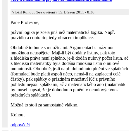
Vložil Kohout (bez ověření), 15. Březen 2011 - 8:36
Pane Profesore,
právní logika je zcela jiná než matematická logika. Např.
pravidlo a contrario, tedy obrácení implikace.
Obdobně to bude s množinami. Argumentací s prázdnou
množinou neuspějete. Mají-li být dodány listiny, pak toto
z hlediska práva není splněno, je-li dodán nulový počet listin, ač
z hlediska matematiky byla dodána množina listin o nulové
mohutnosti. Obdobně, je-li např. dohodnuto plnění ve splátkách
(formulací bude platit aspoň něco, nemá-li na zaplacení celé
částky), pak splátky o prázdném množství Kč z právního
pohledu nejsou splátkami, ač z matematického ano (matamatik
by musel napsat, že je dohodnuto plnění v nenulových/ne­
prázdných splátkách).
Možná to stojí za samostatné vlákno.
Kohout
odpovědět