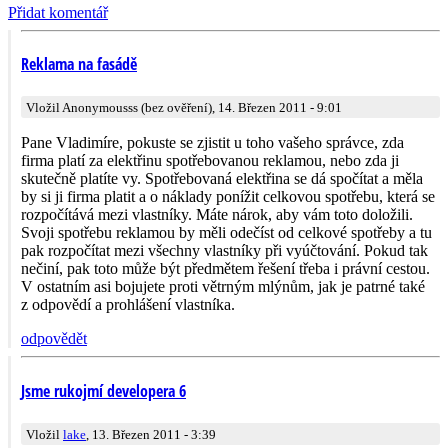
Přidat komentář
Reklama na fasádě
Vložil Anonymousss (bez ověření), 14. Březen 2011 - 9:01
Pane Vladimíre, pokuste se zjistit u toho vašeho správce, zda
firma platí za elektřinu spotřebovanou reklamou, nebo zda ji
skutečně platíte vy. Spotřebovaná elektřina se dá spočítat a měla
by si ji firma platit a o náklady ponížit celkovou spotřebu, která se
rozpočítává mezi vlastníky. Máte nárok, aby vám toto doložili.
Svoji spotřebu reklamou by měli odečíst od celkové spotřeby a tu
pak rozpočítat mezi všechny vlastníky při vyúčtování. Pokud tak
nečiní, pak toto může být předmětem řešení třeba i právní cestou.
V ostatním asi bojujete proti větrným mlýnům, jak je patrné také
z odpovědí a prohlášení vlastníka.
odpovědět
Jsme rukojmí developera 6
Vložil
lake
, 13. Březen 2011 - 3:39