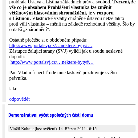
probírala Ústava a Listina základních práv a svobod.
Tvrzení, že
vše co je obsahem Prohlášení vlastníka lze změnit
většinovým hlasováním shromáždění, je v rozporu
s Listinou.
Vlastnické vztahy chráněné ústavou nelze takto –
proti vůli vlastníka – měnit na základě rozhodnutí většiny. Šlo by
o další „znárodnění“.
Ostatně přečtěte si o obdobném případu:
http://www.portalsvj.cz/…nektere-byty#…
Zástupce žalující strany (SVJ) vylíčil jak u soudu neslavně
dopadli:
http://www.portalsvj.cz/…nektere-byty#…
Pan Vladimír nechť ode mne laskavě pozdravuje svého
právníka.
lake
odpovědět
Demonstrativní výčet společných částí domu
Vložil Kohout (bez ověření), 14. Březen 2011 - 6:15