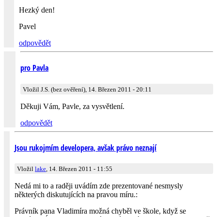
Hezký den!
Pavel
odpovědět
pro Pavla
Vložil J.S. (bez ověření), 14. Březen 2011 - 20:11
Děkuji Vám, Pavle, za vysvětlení.
odpovědět
Jsou rukojmím developera, avšak právo neznají
Vložil
lake
, 14. Březen 2011 - 11:55
Nedá mi to a raději uvádím zde prezentované nesmysly
některých diskutujících na pravou míru.:
Právník pana Vladimíra možná chyběl ve škole, když se