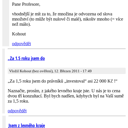
Pane Profesore,
vhodnější je mít za to, že množina je odvozena od slova
množství (to může být nulové či malé), nikoliv mnoho (= více
než málo).
Kohout
odpovědět
„Za 1,5 roku jsem do
Vložil Kohout (bez ověření), 12. Březen 2011 - 17:49
„Za 1,5 roku jsem do právníků „investoval“ asi 22 000 Kč !“
Naznačte, prosím, z jakého levného kraje jste. U nás je to cena
dvou tří konzultací. Byl bych nadšen, kdybych byl na Vaší sumě
za 1,5 roku.
odpovědět
Jsem z levného kraje