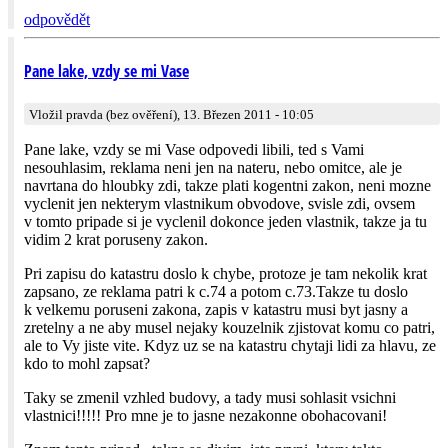
odpovědět
Pane lake, vzdy se mi Vase
Vložil pravda (bez ověření), 13. Březen 2011 - 10:05
Pane lake, vzdy se mi Vase odpovedi libili, ted s Vami
nesouhlasim, reklama neni jen na nateru, nebo omitce, ale je
navrtana do hloubky zdi, takze plati kogentni zakon, neni mozne
vyclenit jen nekterym vlastnikum obvodove, svisle zdi, ovsem
v tomto pripade si je vyclenil dokonce jeden vlastnik, takze ja tu
vidim 2 krat poruseny zakon.
Pri zapisu do katastru doslo k chybe, protoze je tam nekolik krat
zapsano, ze reklama patri k c.74 a potom c.73.Takze tu doslo
k velkemu poruseni zakona, zapis v katastru musi byt jasny a
zretelny a ne aby musel nejaky kouzelnik zjistovat komu co patri,
ale to Vy jiste vite. Kdyz uz se na katastru chytaji lidi za hlavu, ze
kdo to mohl zapsat?
Taky se zmenil vzhled budovy, a tady musi sohlasit vsichni
vlastnici!!!!! Pro mne je to jasne nezakonne obohacovani!