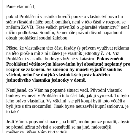
Pane vladimír1,
pokud Prohlášení vlastníka hovoří pouze o vlastnictví povrchu
stěny (fasádní nátěr, popř. omítka), není v této části v rozporu se
zněním ZoVB. Teze vašich právníků o „pluralitě vlastnictví“ není
ničím podložena. Soudím, že nemáte právní důvod napadnout
obsah prohlášení soudní žalobou.
Píšete, že vlastníkem této části fasády (s právem využívat reklamu
na této ploše a mít z ní užitek) je vlastník jednotky č. 74. Viz
Prohlášení vlastníka budovy vložené v katastru.
Pokus změnit
Prohlášení většinovým hlasováním byl absolutně neplatný pro
rozpor se zákonem. Se změnou by museli vyjádřit souhlas
všichni, neboť se dotýká vlastnických práv každého
jednotlivého vlastníka jednotky v domě.
Není jasné, co Vám na popsané situaci vadí. Původní vlastník
budovy vymezil v Prohlášení tuto část tak, jak ji vymezil. To bylo
jeho právo vlastníka. Vy všichni jste při koupi bytů toto věděli a
byli jste s tím srozuměni. Jinak byste neuzavřel kupní smlouvu, je
to tak?
Je-li Vám z popsané situace „na blití“, mohu pouze poradit, abyste
se přestal užírat závistí a soustředil se na jiné, radostnější
myšlenky. Přeju Vám klid v duši.