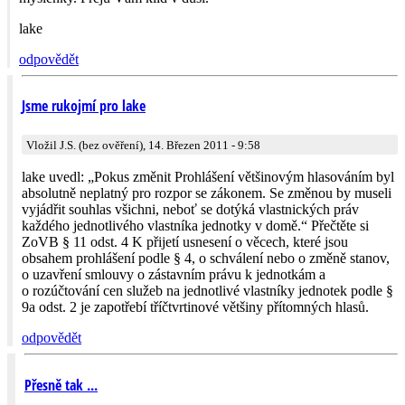
lake
odpovědět
Jsme rukojmí pro lake
Vložil J.S. (bez ověření), 14. Březen 2011 - 9:58
lake uvedl: „Pokus změnit Prohlášení většinovým hlasováním byl
absolutně neplatný pro rozpor se zákonem. Se změnou by museli
vyjádřit souhlas všichni, neboť se dotýká vlastnických práv
každého jednotlivého vlastníka jednotky v domě.“ Přečtěte si
ZoVB § 11 odst. 4 K přijetí usnesení o věcech, které jsou
obsahem prohlášení podle § 4, o schválení nebo o změně stanov,
o uzavření smlouvy o zástavním právu k jednotkám a
o rozúčtování cen služeb na jednotlivé vlastníky jednotek podle §
9a odst. 2 je zapotřebí tříčtvrtinové většiny přítomných hlasů.
odpovědět
Přesně tak ...