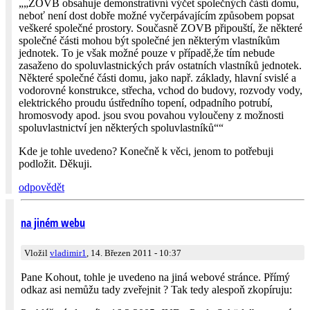
„„ZOVB obsahuje demonstrativní výčet společných částí domu,
neboť není dost dobře možné vyčerpávajícím způsobem popsat
veškeré společné prostory. Současně ZOVB připouští, že některé
společné části mohou být společné jen některým vlastníkům
jednotek. To je však možné pouze v případě,že tím nebude
zasaženo do spoluvlastnických práv ostatních vlastníků jednotek.
Některé společné části domu, jako např. základy, hlavní svislé a
vodorovné konstrukce, střecha, vchod do budovy, rozvody vody,
elektrického proudu ústředního topení, odpadního potrubí,
hromosvody apod. jsou svou povahou vyloučeny z možnosti
spoluvlastnictví jen některých spoluvlastníků““
Kde je tohle uvedeno? Konečně k věci, jenom to potřebuji
podložit. Děkuji.
odpovědět
na jiném webu
Vložil
vladimir1
, 14. Březen 2011 - 10:37
Pane Kohout, tohle je uvedeno na jiná webové stránce. Přímý
odkaz asi nemůžu tady zveřejnit ? Tak tedy alespoň zkopíruju: