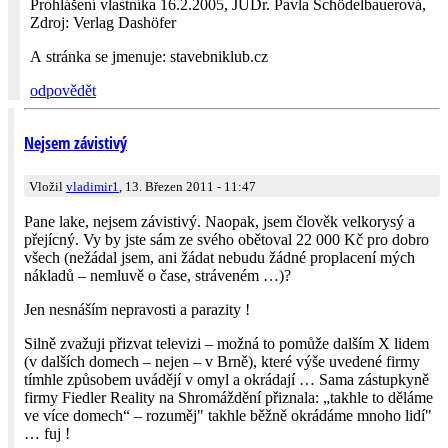
Prohlášení vlastníka 16.2.2005, JUDr. Pavla Schödelbauerová,
Zdroj: Verlag Dashöfer
A stránka se jmenuje: stavebniklub.cz
odpovědět
Nejsem závistivý
Vložil
vladimir1
, 13. Březen 2011 - 11:47
Pane lake, nejsem závistivý. Naopak, jsem člověk velkorysý a
přejícný. Vy by jste sám ze svého obětoval 22 000 Kč pro dobro
všech (nežádal jsem, ani žádat nebudu žádné proplacení mých
nákladů – nemluvě o čase, stráveném …)?
Jen nesnáším nepravosti a parazity !
Silně zvažuji přizvat televizi – možná to pomůže dalším X lidem
(v dalších domech – nejen – v Brně), které výše uvedené firmy
tímhle způsobem uvádějí v omyl a okrádají … Sama zástupkyně
firmy Fiedler Reality na Shromáždění přiznala: „takhle to děláme
ve více domech“ – rozuměj" takhle běžně okrádáme mnoho lidí"
… fuj !