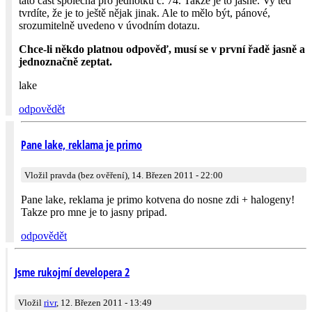
tato část společná pro jednotku č. 74. Takže je to jasné. Vy teď
tvrdíte, že je to ještě nějak jinak. Ale to mělo být, pánové,
srozumitelně uvedeno v úvodním dotazu.
Chce-li někdo platnou odpověď, musí se v první řadě jasně a
jednoznačně zeptat.
lake
odpovědět
Pane lake, reklama je primo
Vložil pravda (bez ověření), 14. Březen 2011 - 22:00
Pane lake, reklama je primo kotvena do nosne zdi + halogeny!
Takze pro mne je to jasny pripad.
odpovědět
Jsme rukojmí developera 2
Vložil
rivr
, 12. Březen 2011 - 13:49