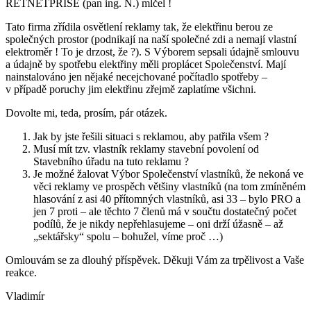
RETNETPRISE (pan ing. N.) mlčel !
Tato firma zřídila osvětlení reklamy tak, že elektřinu berou ze
společných prostor (podnikají na naší společné zdi a nemají vlastní
elektroměr ! To je drzost, že ?). S Výborem sepsali údajně smlouvu
a údajně by spotřebu elektřiny měli proplácet Společenství. Mají
nainstalováno jen nějaké necejchované počítadlo spotřeby –
v případě poruchy jim elektřinu zřejmě zaplatíme všichni.
Dovolte mi, teda, prosím, pár otázek.
Jak by jste řešili situaci s reklamou, aby patřila všem ?
Musí mít tzv. vlastník reklamy stavební povolení od
Stavebního úřadu na tuto reklamu ?
Je možné žalovat Výbor Společenství vlastníků, že nekoná ve
věci reklamy ve prospěch většiny vlastníků (na tom zmíněném
hlasování z asi 40 přítomných vlastníků, asi 33 – bylo PRO a
jen 7 proti – ale těchto 7 členů má v součtu dostatečný počet
podílů, že je nikdy nepřehlasujeme – oni drží úžasně – až
„sektářsky“ spolu – bohužel, víme proč …)
Omlouvám se za dlouhý příspěvek. Děkuji Vám za trpělivost a Vaše
reakce.
Vladimír