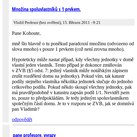
Množina spoluvlastníků s 1 prvkem.
Vložil Profesor (bez ověření), 15. Březen 2011 - 9:21
Pane Kohoute,
mně šlo hlavně o tu poněkud paradoxní množinu (odvozeno od
slova mnoho) s pouze 1 prvkem (což není zrovna mnoho).
Hypoteticky může nastat případ, kdy všechny jednotky v domě
vlastní jeden vlastník. Tento případ je dokonce zmiňován
v ZVB (§5 odst. 7: jediný vlastník může notářským zápisem
zrušit rozdělení domu na jednotky). Pokud vím, tak katastr
podíly stejného vlastníka několika jednotek slučuje do jednoho
celkového podílu. Pokud někdo skoupí všechny jednotky, pak
má pravděpodobně v katastru zapsán podíl 1/1. Neviděl jsem
to, pouze to předpokládám. Je tedy jediným spoluvlastníkem
společným částí domu. Je to v rozporu se ZVB, jak se domnívá
pan Vladimír?
odpovědět
pane profesore, vyrazy