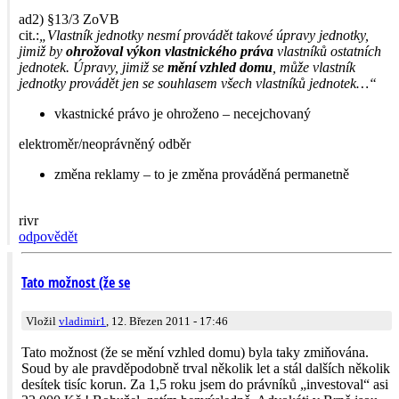
ad2) §13/3 ZoVB
cit.:
„Vlastník jednotky nesmí provádět takové úpravy jednotky,
jimiž by
ohrožoval výkon vlastnického práva
vlastníků ostatních
jednotek. Úpravy, jimiž se
mění vzhled domu
, může vlastník
jednotky provádět jen se souhlasem všech vlastníků jednotek…“
vkastnické právo je ohroženo – necejchovaný
elektroměr/ne­oprávněný odběr
změna reklamy – to je změna prováděná permanetně
rivr
odpovědět
Tato možnost (že se
Vložil
vladimir1
, 12. Březen 2011 - 17:46
Tato možnost (že se mění vzhled domu) byla taky zmiňována.
Soud by ale pravděpodobně trval několik let a stál dalších několik
desítek tisíc korun. Za 1,5 roku jsem do právníků „investoval“ asi