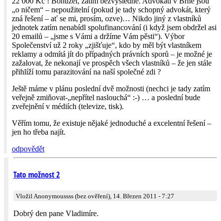
22 000 Kč ! Bohužel, zatím bezvýsledně. Advokáti v Brně jsou
„o ničem“ – nepoužitelní (pokud je tady schopný advokát, který
zná řešení – ať se mi, prosím, ozve)… Nikdo jiný z vlastníků
jednotek zatím nenabídl spolufinancování (i když jsem obdržel asi
20 emailů – „jsme s Vámi a držíme Vám pěsti“). Výbor
Společenství už 2 roky „zjišťuje“, kdo by měl být vlastníkem
reklamy a odmítá jít do případných právních sporů – je možné je
zažalovat, že nekonají ve prospěch všech vlastníků – že jen stále
přihlíží tomu parazitování na naší společné zdi ?
Ještě máme v plánu poslední dvě možnosti (nechci je tady zatím
veřejně zmiňovat-„nepřítel naslouchá“ :-) … a poslední bude
zveřejnění v médiích (televize, tisk).
Věřím tomu, že existuje nějaké jednoduché a excelentní řešení –
jen ho třeba najít.
odpovědět
Tato možnost 2
Vložil Anonymoussss (bez ověření), 14. Březen 2011 - 7:27
Dobrý den pane Vladimíre.