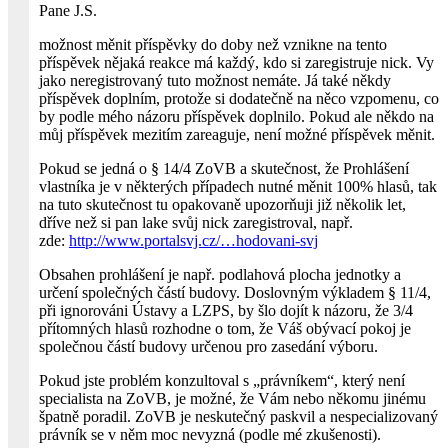
Pane J.S.
možnost měnit příspěvky do doby než vznikne na tento
příspěvek nějaká reakce má každý, kdo si zaregistruje nick. Vy
jako neregistrovaný tuto možnost nemáte. Já také někdy
příspěvek doplním, protože si dodatečně na něco vzpomenu, co
by podle mého názoru příspěvek doplnilo. Pokud ale někdo na
můj příspěvek mezitím zareaguje, není možné příspěvek měnit.
Pokud se jedná o § 14/4 ZoVB a skutečnost, že Prohlášení
vlastníka je v některých případech nutné měnit 100% hlasů, tak
na tuto skutečnost tu opakovaně upozorňuji již několik let,
dříve než si pan lake svůj nick zaregistroval, např.
zde:
http://www.portalsvj.cz/…hodovani-svj
Obsahen prohlášení je např. podlahová plocha jednotky a
určení společných částí budovy. Doslovným výkladem § 11/4,
při ignorováni Ústavy a LZPS, by šlo dojít k názoru, že 3/4
přítomných hlasů rozhodne o tom, že Váš obývací pokoj je
společnou částí budovy určenou pro zasedání výboru.
Pokud jste problém konzultoval s „právníkem“, který není
specialista na ZoVB, je možné, že Vám nebo někomu jinému
špatně poradil. ZoVB je neskutečný paskvil a nespecializovaný
právník se v něm moc nevyzná (podle mé zkušenosti).