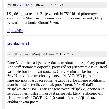
Vložil
vladimir1
, 14. Březen 2011 - 10:23
J.S., děkuji za reakci. Že je zapotřebí 75% hlasů přítomných
vlastníků na Shromáždění nám potvrdil taky náš právník, který
byl s námi na tomto Shromáždění.
odpovědět
pro vladimíra1
Vložil J.S. (bez ověření), 14. Březen 2011 - 12:42
Pane Vladimíre, asi jste se z dotazem obrátil nanesprávný portál.
Zde totiž dostanete odpověď převážně od přispěvatele lake, který
vás bude bombardovat pouze svým tvrzením a také bude tvrdit,
že váš právník je neschopný a neznalý. V ZoVB je jasně
napsáno jaký hlasovací poměr je zapotřebí ke změně prohlášení
a on bude stále tvrdit, že to tak prostě není. Někteří další
přispěvovatelé jsou již tak zdegenerovaní příspěvky onoho lake,
že budou nesmyslně mínusovat příspěvek, který je zkopírován
přímo ze zenění ZoVB. No být vámi, tak se raději s dotazem
obátím někam jinam.