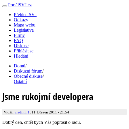
PortálSVJ.cz
Přehled SVJ
Odkazy
Mapa webu
Legislativa
Firmy
FAQ
Diskuse
Přihlásit se
Hledání
Domů
/
Diskuzní fórum
/
Obecné diskuse
/
Ostatní
Jsme rukojmí developera
Vložil
vladimir1
, 11. Březen 2011 - 21:54
Dobrý den, chtěl bych Vás poprosit o radu.