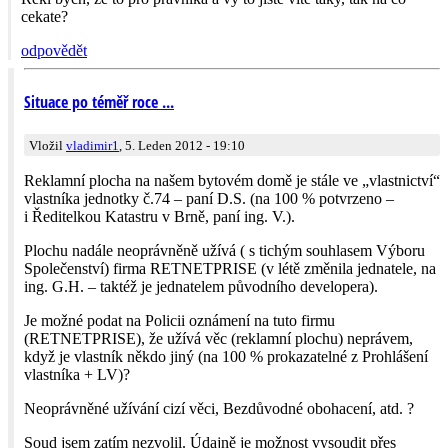
cekate?
odpovědět
Situace po téměř roce ...
Vložil
vladimir1
, 5. Leden 2012 - 19:10
Reklamní plocha na našem bytovém domě je stále ve „vlastnictví“
vlastníka jednotky č.74 – paní D.S. (na 100 % potvrzeno –
i Ředitelkou Katastru v Brně, paní ing. V.).
Plochu nadále neoprávněně užívá ( s tichým souhlasem Výboru
Společenství) firma RETNETPRISE (v létě změnila jednatele, na
ing. G.H. – taktéž je jednatelem původního developera).
Je možné podat na Policii oznámení na tuto firmu
(RETNETPRISE), že užívá věc (reklamní plochu) neprávem,
když je vlastník někdo jiný (na 100 % prokazatelné z Prohlášení
vlastníka + LV)?
Neoprávněné užívání cizí věci, Bezdůvodné obohacení, atd. ?
Soud jsem zatím nezvolil. Údajně je možnost vysoudit přes