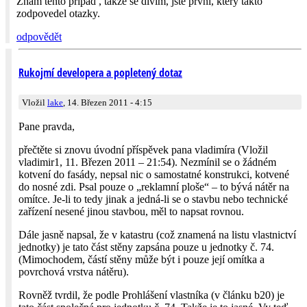
Znam tento pripad , takze se divim, jste prvni, ktery takto
zodpovedel otazky.
odpovědět
Rukojmí developera a popletený dotaz
Vložil
lake
, 14. Březen 2011 - 4:15
Pane pravda,
přečtěte si znovu úvodní příspěvek pana vladimíra (Vložil
vladimir1, 11. Březen 2011 – 21:54). Nezmínil se o žádném
kotvení do fasády, nepsal nic o samostatné konstrukci, kotvené
do nosné zdi. Psal pouze o „reklamní ploše“ – to bývá nátěr na
omítce. Je-li to tedy jinak a jedná-li se o stavbu nebo technické
zařízení nesené jinou stavbou, měl to napsat rovnou.
Dále jasně napsal, že v katastru (což znamená na listu vlastnictví
jednotky) je tato část stěny zapsána pouze u jednotky č. 74.
(Mimochodem, částí stěny může být i pouze její omítka a
povrchová vrstva nátěru).
Rovněž tvrdil, že podle Prohlášení vlastníka (v článku b20) je