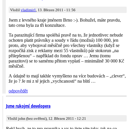
Vložil
vladimir1
, 13. Březen 2011 - 11:56
Jsem z levného kraje jménem Brno :-). Bohužel, máte pravdu,
tato cena byla za tři konzultace.
Ta parazitující firma spoléhá pravě na to, že jednotlivec nebude
ochoten platit právníky a soudy v řádu (možná) 100 000, jen
proto, aby vybojoval měsíčně pro všechny vlastníky (když se
rozpočítá zisk z reklamy mezi 55 vlastníků) pár stokorun „na
přilepšenou“ – například do fondu oprav … Jemu (tomu
parazitovi) se to samému přitom vyplatí – minimálně 30 000 Kč
měsíčně.
A údajně to mají takhle vymyšleno na více budovách – „clever“,
že jo ? Je mi z té jejich „vychcanosti“ na blití …
odpovědět
Jsme rukojmí developera
Vložil john (bez ověření), 12. Březen 2011 - 12:21
Rekl bych, ze to pro pravnika a vy to jiste vite taky, tak na co