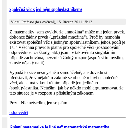
Společná věc s jediným spoluvlastníkem?
Vložil Profesor (bez ověření), 15. Březen 2011 - 5:12
Z matematiky jsem zvyklý, že „množina“ může mít jeden prvek,
dokonce žádný prvek („prázdná množina“). Proč by nemohla
existovat společná věc s jediným spoluvlastníkem, jehož podíl je
1/1? Všechna pravidla platná pro společné věci (rozhodování,
odpovědnost za škody, atd.) jsou i v takovémto singulárním
případě zachována, nevzniká žádný rozpor (aspoň si to myslím,
zkuste nějaký najít).
Vypadá to sice nesmyslně a samoúčelně, ale dovedu si
představit, že v nějakém zákoně se obecně mluví o společné
věci, ale ta má v konkrétním případě jen jediného
(spolu)vlastníka. Netuším, jak by někdo mohl argumentovat, že
tato situace je v rozporu s příslušným zákonem.
Pozn. Nic netvrdím, jen se ptám.
odpovědět
Právní matematika je jiná než matematická matematika