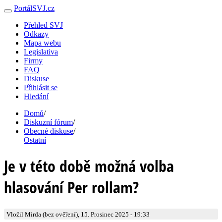
PortálSVJ.cz
Přehled SVJ
Odkazy
Mapa webu
Legislativa
Firmy
FAQ
Diskuse
Přihlásit se
Hledání
Domů
/
Diskuzní fórum
/
Obecné diskuse
/
Ostatní
Je v této době možná volba
hlasování Per rollam?
Vložil Mirda (bez ověření), 15. Prosinec 2025 - 19:33