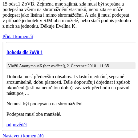
15 odst.1 ZoVB. Zejména mne zajímá, zda musí být sepsána a
podepsána všemi na shromáždění vlastníků, nebo zda se může
podepsat jako listina i mimo shromáždění. A zda ji musí podepsat
v případě jednotek v SJM oba manželé, nebo stačí podpis jednoho
z nich za jednotku. Děkuje Evelína K.
Přidat komentář
Dohoda dle ZoVB 1
Vložil AnonymousX (bez ověření), 2. Červenec 2010 - 11:35
Dohoda musí především obsahovat vlastní ujednání, sepsané
srozumitelně, dobu platnosti. Dále doporučuji dojednat i způsob
ukončení (je-li na neurčitou dobu), závazek přechodu na právní
nástupce,…
Nemusí být podepsána na shromáždění.
Podepsat musí oba manželé.
odpovědět
Nastavení komentářů