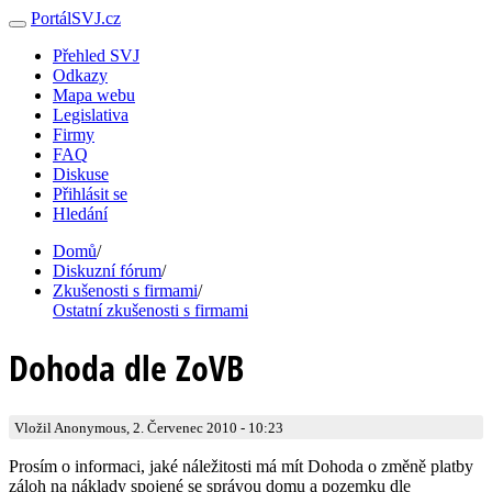
PortálSVJ.cz
Přehled SVJ
Odkazy
Mapa webu
Legislativa
Firmy
FAQ
Diskuse
Přihlásit se
Hledání
Domů
/
Diskuzní fórum
/
Zkušenosti s firmami
/
Ostatní zkušenosti s firmami
Dohoda dle ZoVB
Vložil Anonymous, 2. Červenec 2010 - 10:23
Prosím o informaci, jaké náležitosti má mít Dohoda o změně platby
záloh na náklady spojené se správou domu a pozemku dle