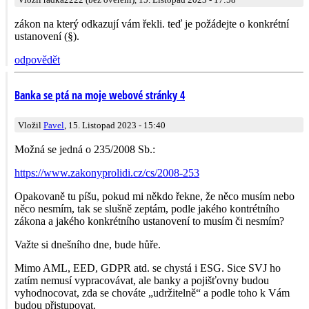
zákon na který odkazují vám řekli. teď je požádejte o konkrétní
ustanovení (§).
odpovědět
Banka se ptá na moje webové stránky 4
Vložil
Pavel
, 15. Listopad 2023 - 15:40
Možná se jedná o 235/2008 Sb.:
https://www.zakonyprolidi.cz/cs/2008-253
Opakovaně tu píšu, pokud mi někdo řekne, že něco musím nebo
něco nesmím, tak se slušně zeptám, podle jakého kontrétního
zákona a jakého konkrétního ustanovení to musím či nesmím?
Važte si dnešního dne, bude hůře.
Mimo AML, EED, GDPR atd. se chystá i ESG. Sice SVJ ho
zatím nemusí vypracovávat, ale banky a pojišťovny budou
vyhodnocovat, zda se chováte „udržitelně“ a podle toho k Vám
budou přistupovat.