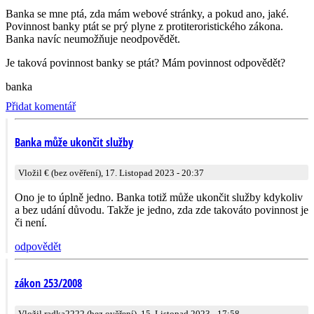
Banka se mne ptá, zda mám webové stránky, a pokud ano, jaké.
Povinnost banky ptát se prý plyne z protiteroris­tického zákona.
Banka navíc neumožňuje neodpovědět.
Je taková povinnost banky se ptát? Mám povinnost odpovědět?
banka
Přidat komentář
Banka může ukončit služby
Vložil € (bez ověření), 17. Listopad 2023 - 20:37
Ono je to úplně jedno. Banka totiž může ukončit služby kdykoliv
a bez udání důvodu. Takže je jedno, zda zde takováto povinnost je
či není.
odpovědět
zákon 253/2008
Vložil radka2222 (bez ověření), 15. Listopad 2023 - 17:58