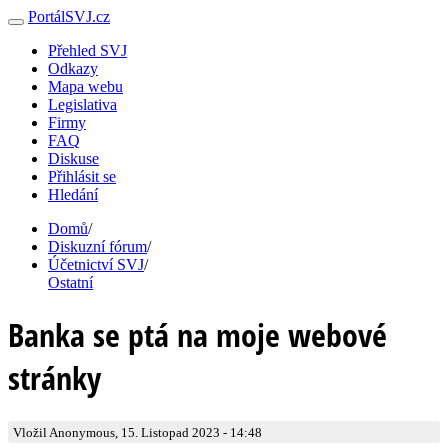
PortálSVJ.cz
Přehled SVJ
Odkazy
Mapa webu
Legislativa
Firmy
FAQ
Diskuse
Přihlásit se
Hledání
Domů
/
Diskuzní fórum
/
Účetnictví SVJ
/
Ostatní
Banka se ptá na moje webové
stránky
Vložil Anonymous, 15. Listopad 2023 - 14:48