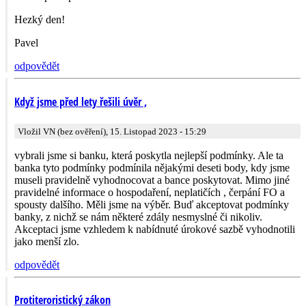
Hezký den!
Pavel
odpovědět
Když jsme před lety řešili úvěr ,
Vložil VN (bez ověření), 15. Listopad 2023 - 15:29
vybrali jsme si banku, která poskytla nejlepší podmínky. Ale ta
banka tyto podmínky podmínila nějakými deseti body, kdy jsme
museli pravidelně vyhodnocovat a bance poskytovat. Mimo jiné
pravidelné informace o hospodaření, neplatičích , čerpání FO a
spousty dalšího. Měli jsme na výběr. Buď akceptovat podmínky
banky, z nichž se nám některé zdály nesmyslné či nikoliv.
Akceptaci jsme vzhledem k nabídnuté úrokové sazbě vyhodnotili
jako menší zlo.
odpovědět
Protiteroristický zákon