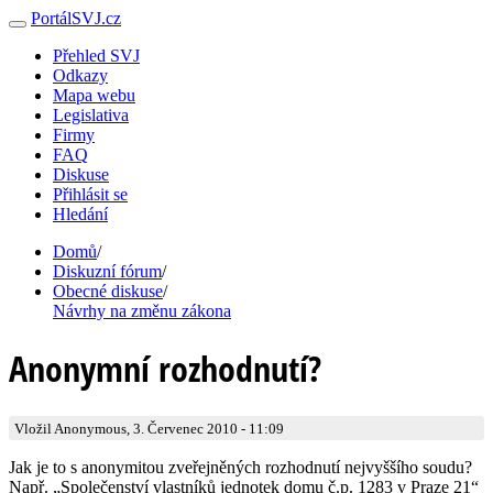
PortálSVJ.cz
Přehled SVJ
Odkazy
Mapa webu
Legislativa
Firmy
FAQ
Diskuse
Přihlásit se
Hledání
Domů
/
Diskuzní fórum
/
Obecné diskuse
/
Návrhy na změnu zákona
Anonymní rozhodnutí?
Vložil Anonymous, 3. Červenec 2010 - 11:09
Jak je to s anonymitou zveřejněných rozhodnutí nejvyššího soudu?
Např. „Společenství vlastníků jednotek domu č.p. 1283 v Praze 21“