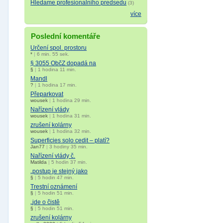
Hledame profesionalniho predsedu
(3)
více
Poslední komentáře
Určení spol. prostoru
*
|
6 min. 55 sek.
§ 3055 ObčZ dopadá na
§
|
1 hodina 11 min.
Mandl
?
|
1 hodina 17 min.
Přeparkovat
wousek
|
1 hodina 29 min.
Nařízení vlády
wousek
|
1 hodina 31 min.
zrušení kolárny
wousek
|
1 hodina 32 min.
Superficies solo cedit – platí?
Jan77
|
3 hodiny 35 min.
Nařízení vlády č.
Matilda
|
5 hodin 37 min.
„postup je stejný jako
§
|
5 hodin 47 min.
Trestní oznámení
§
|
5 hodin 51 min.
„jde o čistě
§
|
5 hodin 51 min.
zrušení kolárny