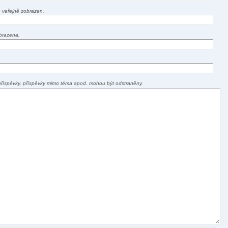
 veřejně zobrazen.
brazena.
příspěvky, příspěvky mimo téma apod. mohou být odstraněny.