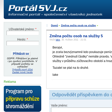
Domů
»
Změna počtu osob na služby
»
Uživatelské jméno:
*
Změna počtu osob na služby 5
Heslo:
*
Vložil
lake
, 30. Květen 2011 - 21:01
Berajvi,
je zcela bezvýznamné kdo poukazuje peníze 
Ohledně "zvednutí částky" nemáte pravdu. V
GDPR: Přihlášení je platné
služby v průběhu zúčtovacího období a hra
i po zavření prohlížeče. V
případě potřeby se
odhlašte!
Tazatel se ptal na to druhé.
Vytvořit nový účet
Zaslat nové heslo
lake
Reklama
Odpovědět příspěvkem do 
Vaše jméno: