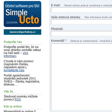
E-mail:
Obsah tohoto pole je soukromý a nebude
Vaše webová stránka:
Tato informace bude zo
Předmět:
Komentář:
*
Diskuse je moderovaná - neslušné 
Podpořte nás
Podpořte portál tím, že na
svoji stránku umístíte odkaz
na náš web –
více
informací
.
Chcete-li nám pomoci
(napsáním článku,
nápadem apod.),
kontaktujte nás
.
Portál společenství
vlastníků jednotek (SVJ,
SVBJ) – články, legislativa,
diskuse, …
Víte že...
Sledovat novinky můžete
pomocí
RSS
.
Kdo je online
Momentálně je online 0