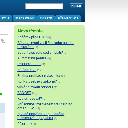
lativa
Mapa webu
Odkazy
Přehled SVJ
Nová témata
Kočárek před HUP
(8)
Záhada trvanlivosti římského betonu
rozluštěna
(1)
Superficies solo cedit – platí?
(2)
Automat na peníze
(0)
Prodáme půdu
(3)
Zrušení SVJ
(1)
Změna prohlášení vlastníka
(0)
Kolik služeb je v zákoně?
(0)
výměna svodu odpadu
(4)
ŽÁDOST
(16)
Kdy schůzovat?
(2)
Způsobilost být členem statutárního
orgánu SVJ
(8)
Zpětné navýšení zaplaceného
rozhlasového poplatku
(1)
Přeplatek
(4)