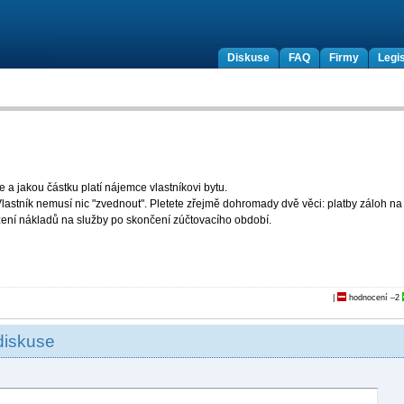
Diskuse
FAQ
Firmy
Legis
a jakou částku platí nájemce vlastníkovi bytu.
lastník nemusí nic "zvednout". Pletete zřejmě dohromady dvě věci: platby záloh na
zení nákladů na služby po skončení zúčtovacího období.
|
hodnocení
–2
diskuse