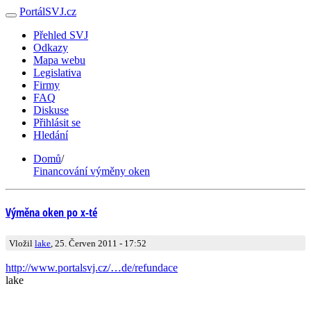
PortálSVJ.cz
Přehled SVJ
Odkazy
Mapa webu
Legislativa
Firmy
FAQ
Diskuse
Přihlásit se
Hledání
Domů
/
Financování výměny oken
Výměna oken po x-té
Vložil
lake
, 25. Červen 2011 - 17:52
http://www.portalsvj.cz/…de/refundace
lake