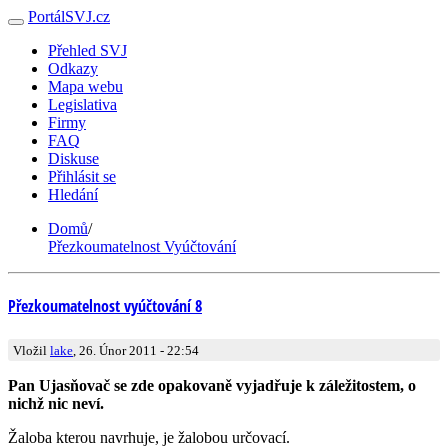
PortálSVJ.cz
Přehled SVJ
Odkazy
Mapa webu
Legislativa
Firmy
FAQ
Diskuse
Přihlásit se
Hledání
Domů
/
Přezkoumatelnost Vyúčtování
Přezkoumatelnost vyúčtování 8
Vložil
lake
, 26. Únor 2011 - 22:54
Pan Ujasňovač se zde opakovaně vyjadřuje k záležitostem, o
nichž nic neví.
Žaloba kterou navrhuje, je žalobou určovací.