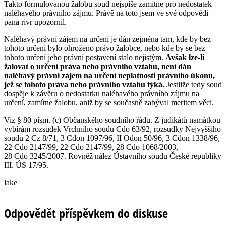
Takto formulovanou žalobu soud nejspíše zamítne pro nedostatek
naléhavého právního zájmu. Právě na toto jsem ve své odpovědi
pana rivr upozornil.
Naléhavý právní zájem na určení je dán zejména tam, kde by bez
tohoto určení bylo ohroženo právo žalobce, nebo kde by se bez
tohoto určení jeho právní postavení stalo nejistým.
Avšak lze-li
žalovat o určení práva nebo právního vztahu, není dán
naléhavý právní zájem na určení neplatnosti právního úkonu,
jež se tohoto práva nebo právního vztahu týká.
Jestliže tedy soud
dospěje k závěru o nedostatku naléhavého právního zájmu na
určení, zamítne žalobu, aniž by se současně zabýval meritem věci.
Viz § 80 písm. (c) Občanského soudního řádu. Z judikátů namátkou
vybírám rozsudek Vrchního soudu Cdo 63/92, rozsudky Nejvyššího
soudu 2 Cz 8/71, 3 Cdon 1097/96, II Odon 50/96, 3 Cdon 1338/96,
22 Cdo 2147/99, 22 Cdo 2147/99, 28 Cdo 1068/2003,
28 Cdo 3245/2007. Rovněž nález Ústavního soudu České republiky
III. ÚS 17/95.
lake
Odpovědět příspěvkem do diskuse