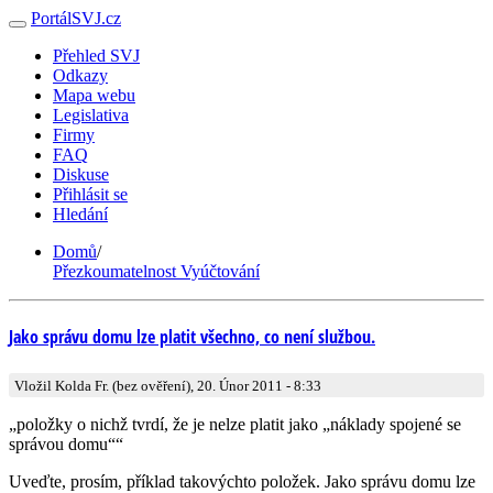
PortálSVJ.cz
Přehled SVJ
Odkazy
Mapa webu
Legislativa
Firmy
FAQ
Diskuse
Přihlásit se
Hledání
Domů
/
Přezkoumatelnost Vyúčtování
Jako správu domu lze platit všechno, co není službou.
Vložil Kolda Fr. (bez ověření), 20. Únor 2011 - 8:33
„položky o nichž tvrdí, že je nelze platit jako „náklady spojené se
správou domu““
Uveďte, prosím, příklad takovýchto položek. Jako správu domu lze