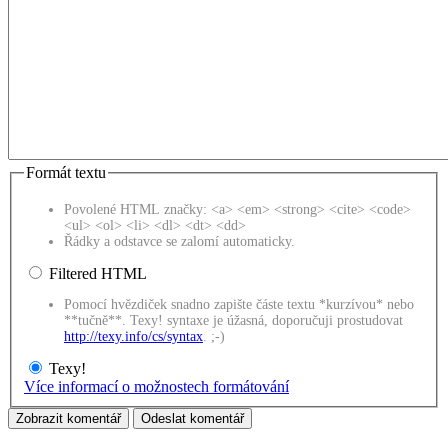
Formát textu
Povolené HTML značky: <a> <em> <strong> <cite> <code>
<ul> <ol> <li> <dl> <dt> <dd>
Řádky a odstavce se zalomí automaticky.
Filtered HTML
Pomocí hvězdiček snadno zapište částe textu *kurzívou* nebo
**tučně**. Texy! syntaxe je úžasná, doporučuji prostudovat
http://texy.info/cs/syntax
. ;-)
Texy!
Více informací o možnostech formátování