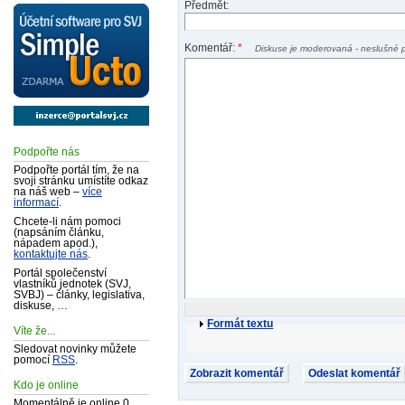
Předmět:
Komentář:
*
Diskuse je moderovaná - neslušné 
Podpořte nás
Podpořte portál tím, že na
svoji stránku umístíte odkaz
na náš web –
více
informací
.
Chcete-li nám pomoci
(napsáním článku,
nápadem apod.),
kontaktujte nás
.
Portál společenství
vlastníků jednotek (SVJ,
SVBJ) – články, legislativa,
diskuse, …
Formát textu
Víte že...
Sledovat novinky můžete
pomocí
RSS
.
Kdo je online
Momentálně je online 0