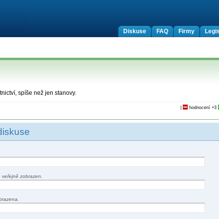
Diskuse
FAQ
Firmy
Legis
nictví, spíše než jen stanovy.
|
hodnocení
+3
diskuse
 veřejně zobrazen.
brazena.