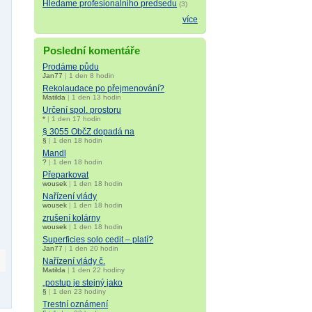
Hledame profesionalniho predsedu
(3)
více
Poslední komentáře
Prodáme půdu
Jan77
|
1 den 8 hodin
Rekolaudace po přejmenování?
Matilda
|
1 den 13 hodin
Určení spol. prostoru
*
|
1 den 17 hodin
§ 3055 ObčZ dopadá na
§
|
1 den 18 hodin
Mandl
?
|
1 den 18 hodin
Přeparkovat
wousek
|
1 den 18 hodin
Nařízení vlády
wousek
|
1 den 18 hodin
zrušení kolárny
wousek
|
1 den 18 hodin
Superficies solo cedit – platí?
Jan77
|
1 den 20 hodin
Nařízení vlády č.
Matilda
|
1 den 22 hodiny
„postup je stejný jako
§
|
1 den 23 hodiny
Trestní oznámení