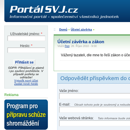
Domů
»
Účetní závěrka
»
Uživatelské jméno:
*
Účetní závěrka a zákon
Heslo:
*
Vložil
Petr
, 26. Říjen 2010 - 9:00
Vážený tazateli, dle mne to řeší zákon o účet
GDPR: Přihlášení je platné
i po zavření prohlížeče. V
případě potřeby se
Odpovědět příspěvkem do 
odhlašte!
Vytvořit nový účet
Zaslat nové heslo
Vaše jméno:
Reklama
E-mail:
Obsah tohoto pole je soukromý a nebude
Vaše webová stránka:
Tato informace bude zo