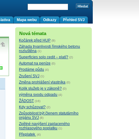
lativa
Mapa webu
Odkazy
Přehled SVJ
Nová témata
Kočárek před HUP
(9)
Záhada trvanlivosti římského betonu
rozluštěna
(1)
Superficies solo cedit – platí?
(2)
Automat na peníze
(0)
Prodáme půdu
(4)
Zrušení SVJ
(1)
Změna prohlášení vlastníka
(0)
Kolik služeb je v zákoně?
(0)
výměna svodu odpadu
(4)
ŽÁDOST
(16)
Kdy schůzovat?
(2)
Způsobilost být členem statutárního
orgánu SVJ
(8)
Zpětné navýšení zaplaceného
rozhlasového poplatku
(1)
Přeplatek
(4)