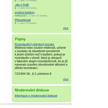
§
|
1 den 23 hodiny
„jde o čistě
§
|
1 den 23 hodiny
zrušení kolárny
radka2222
|
1 den 23 hodiny
Přeparkovat
§
|
1 den 23 hodiny
více
Pojmy
Rozestavěný nebytový prostor
Místnost nebo soubor místností, určené
v souladu se stavebním povolením
k jiným účelům než k bydlení, pokud je
rozestavěn v domě, který je alespoň
v takovém stupni rozestavěnosti, že je již
navenek uzavřen obvodovými stěnami a
střešní konstrukcí.
72/1994 Sb., § 2, písmeno f)
více
Moderování diskuse
Informace o moderování diskuse