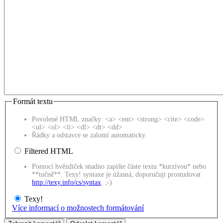
Formát textu
Povolené HTML značky: <a> <em> <strong> <cite> <code>
<ul> <ol> <li> <dl> <dt> <dd>
Řádky a odstavce se zalomí automaticky.
Filtered HTML
Pomocí hvězdiček snadno zapište částe textu *kurzívou* nebo
**tučně**. Texy! syntaxe je úžasná, doporučuji prostudovat
http://texy.info/cs/syntax
. ;-)
Texy!
Více informací o možnostech formátování