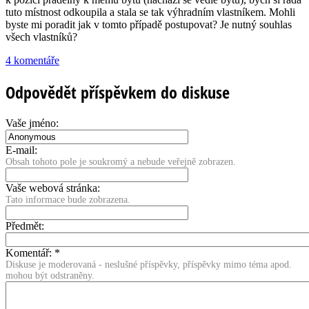
tuto místnost odkoupila a stala se tak výhradním vlastníkem. Mohli
byste mi poradit jak v tomto případě postupovat? Je nutný souhlas
všech vlastníků?
4 komentáře
Odpovědět příspěvkem do diskuse
Vaše jméno:
E-mail:
Obsah tohoto pole je soukromý a nebude veřejně zobrazen.
Vaše webová stránka:
Tato informace bude zobrazena.
Předmět:
Komentář:
*
Diskuse je moderovaná - neslušné příspěvky, příspěvky mimo téma apod.
mohou být odstraněny.