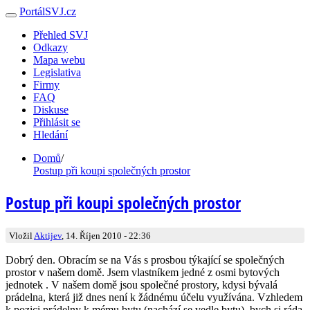
PortálSVJ.cz
Přehled SVJ
Odkazy
Mapa webu
Legislativa
Firmy
FAQ
Diskuse
Přihlásit se
Hledání
Domů
/
Postup při koupi společných prostor
Postup při koupi společných prostor
Vložil
Aktijev
, 14. Říjen 2010 - 22:36
Dobrý den. Obracím se na Vás s prosbou týkající se společných
prostor v našem domě. Jsem vlastníkem jedné z osmi bytových
jednotek . V našem domě jsou společné prostory, kdysi bývalá
prádelna, která již dnes není k žádnému účelu využívána. Vzhledem
k pozici prádelny k mému bytu (nachází se vedle bytu), bych si ráda