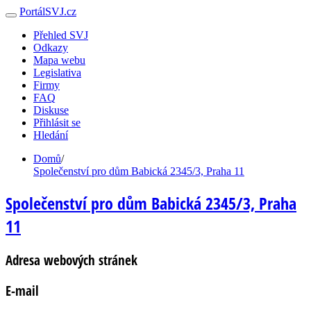
PortálSVJ.cz
Přehled SVJ
Odkazy
Mapa webu
Legislativa
Firmy
FAQ
Diskuse
Přihlásit se
Hledání
Domů
/
Společenství pro dům Babická 2345/3, Praha 11
Společenství pro dům Babická 2345/3, Praha
11
Adresa webových stránek
E-mail