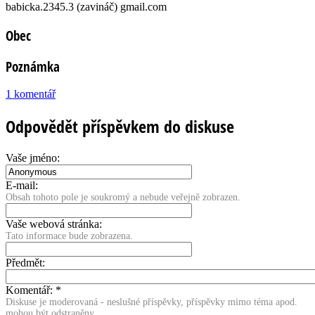
babicka.2345.3 (zavináč) gmail.com
Obec
Poznámka
1 komentář
Odpovědět příspěvkem do diskuse
Vaše jméno:
E-mail:
Obsah tohoto pole je soukromý a nebude veřejně zobrazen.
Vaše webová stránka:
Tato informace bude zobrazena.
Předmět:
Komentář:
*
Diskuse je moderovaná - neslušné příspěvky, příspěvky mimo téma apod.
mohou být odstraněny.