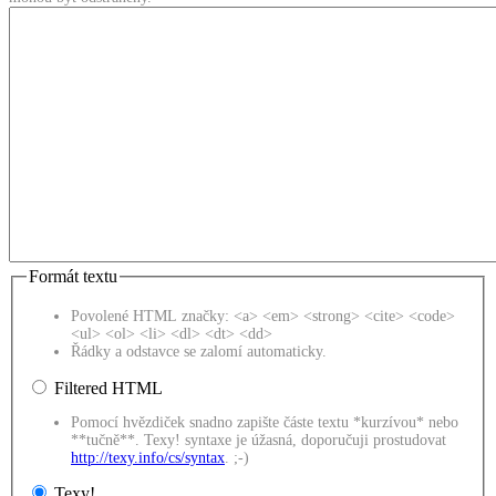
Formát textu
Povolené HTML značky: <a> <em> <strong> <cite> <code>
<ul> <ol> <li> <dl> <dt> <dd>
Řádky a odstavce se zalomí automaticky.
Filtered HTML
Pomocí hvězdiček snadno zapište částe textu *kurzívou* nebo
**tučně**. Texy! syntaxe je úžasná, doporučuji prostudovat
http://texy.info/cs/syntax
. ;-)
Texy!