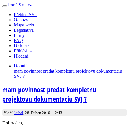
PortálSVJ.cz
Přehled SVJ
Odkazy
Mapa webu
Legislativa
Firmy
FAQ
Diskuse
Přihlásit se
Hledání
Domů
/
mam povinnost predat kompletnu projektovu dokumentaciu
SVJ ?
mam povinnost predat kompletnu
projektovu dokumentaciu SVJ ?
Vložil
kubal
, 28. Duben 2010 - 12:43
Dobry den,