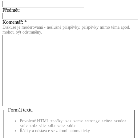
Předmět:
Komentář:
*
Diskuse je moderovaná - neslušné příspěvky, příspěvky mimo téma apod.
mohou být odstraněny.
Formát textu
Povolené HTML značky: <a> <em> <strong> <cite> <code>
<ul> <ol> <li> <dl> <dt> <dd>
Řádky a odstavce se zalomí automaticky.