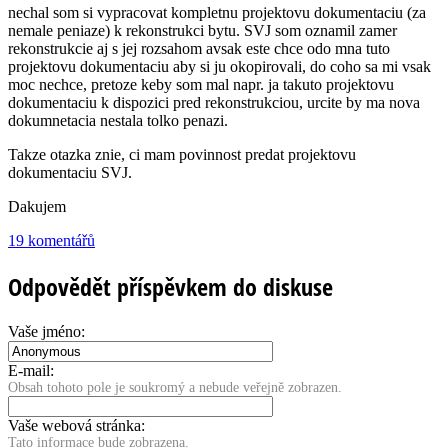
nechal som si vypracovat kompletnu projektovu dokumentaciu (za
nemale peniaze) k rekonstrukci bytu. SVJ som oznamil zamer
rekonstrukcie aj s jej rozsahom avsak este chce odo mna tuto
projektovu dokumentaciu aby si ju okopirovali, do coho sa mi vsak
moc nechce, pretoze keby som mal napr. ja takuto projektovu
dokumentaciu k dispozici pred rekonstrukciou, urcite by ma nova
dokumnetacia nestala tolko penazi.
Takze otazka znie, ci mam povinnost predat projektovu
dokumentaciu SVJ.
Dakujem
19 komentářů
Odpovědět příspěvkem do diskuse
Vaše jméno:
E-mail:
Obsah tohoto pole je soukromý a nebude veřejně zobrazen.
Vaše webová stránka:
Tato informace bude zobrazena.