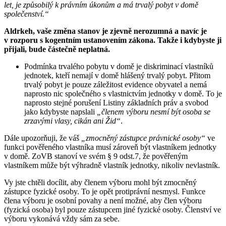
let, je způsobilý k právním úkonům a má trvalý pobyt v domě
společenství.“
Aldrkeh, vaše změna stanov je zjevně nerozumná a navíc je
v rozporu s kogentním ustanovením zákona. Takže i kdybyste ji
přijali, bude částečně neplatná.
Podmínka trvalého pobytu v domě je diskriminací vlastníků
jednotek, kteří nemají v domě hlášený trvalý pobyt. Přitom
trvalý pobyt je pouze záležitost evidence obyvatel a nemá
naprosto nic společného s vlastnictvím jednotky v domě. To je
naprosto stejné porušení Listiny základních práv a svobod
jako kdybyste napslali
„členem výboru nesmí být osoba se
zrzavými vlasy, cikán ani Žid“
.
Dále upozorňuji, že váš
„zmocněný zástupce právnické osoby“
ve
funkci pověřeného vlastníka musí zároveň být vlastníkem jednotky
v domě. ZoVB stanoví ve svém § 9 odst.7, že pověřeným
vlastníkem může být výhradně vlastník jednotky, nikoliv nevlastník.
Vy jste chtěli docílit, aby členem výboru mohl být zmocněný
zástupce fyzické osoby. To je opět protiprávní nesmysl. Funkce
člena výboru je osobní povahy a není možné, aby člen výboru
(fyzická osoba) byl pouze zástupcem jiné fyzické osoby. Členství ve
výboru vykonává vždy sám za sebe.