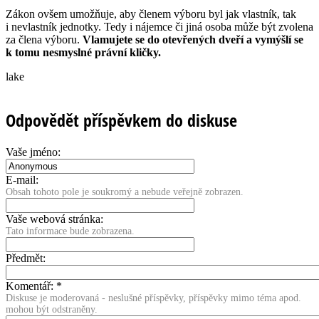
Zákon ovšem umožňuje, aby členem výboru byl jak vlastník, tak
i nevlastník jednotky. Tedy i nájemce či jiná osoba může být zvolena
za člena výboru.
Vlamujete se do otevřených dveří a vymýšlí se
k tomu nesmyslné právní kličky.
lake
Odpovědět příspěvkem do diskuse
Vaše jméno:
E-mail:
Obsah tohoto pole je soukromý a nebude veřejně zobrazen.
Vaše webová stránka:
Tato informace bude zobrazena.
Předmět:
Komentář:
*
Diskuse je moderovaná - neslušné příspěvky, příspěvky mimo téma apod.
mohou být odstraněny.