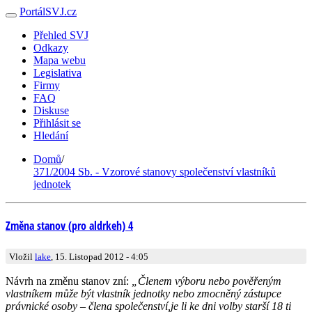
PortálSVJ.cz
Přehled SVJ
Odkazy
Mapa webu
Legislativa
Firmy
FAQ
Diskuse
Přihlásit se
Hledání
Domů
/
371/2004 Sb. - Vzorové stanovy společenství vlastníků
jednotek
Změna stanov (pro aldrkeh) 4
Vložil
lake
, 15. Listopad 2012 - 4:05
Návrh na změnu stanov zní:
„Členem výboru nebo pověřeným
vlastníkem může být vlastník jednotky nebo zmocněný zástupce
právnické osoby – člena společenství,je li ke dni volby starší 18 ti