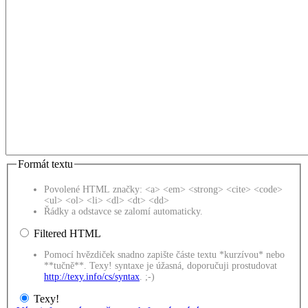
Formát textu
Povolené HTML značky: <a> <em> <strong> <cite> <code>
<ul> <ol> <li> <dl> <dt> <dd>
Řádky a odstavce se zalomí automaticky.
Filtered HTML
Pomocí hvězdiček snadno zapište částe textu *kurzívou* nebo
**tučně**. Texy! syntaxe je úžasná, doporučuji prostudovat
http://texy.info/cs/syntax
. ;-)
Texy!