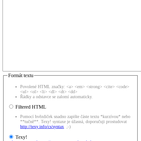
Formát textu
Povolené HTML značky: <a> <em> <strong> <cite> <code>
<ul> <ol> <li> <dl> <dt> <dd>
Řádky a odstavce se zalomí automaticky.
Filtered HTML
Pomocí hvězdiček snadno zapište částe textu *kurzívou* nebo
**tučně**. Texy! syntaxe je úžasná, doporučuji prostudovat
http://texy.info/cs/syntax
. ;-)
Texy!