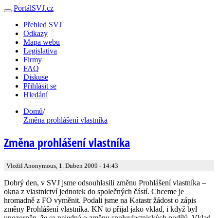
PortálSVJ.cz
Přehled SVJ
Odkazy
Mapa webu
Legislativa
Firmy
FAQ
Diskuse
Přihlásit se
Hledání
Domů
/
Změna prohlášení vlastníka
Změna prohlášení vlastníka
Vložil Anonymous, 1. Duben 2009 - 14:43
Dobrý den, v SVJ jsme odsouhlasili změnu Prohlášení vlastníka –
okna z vlastnictví jednotek do společných částí. Chceme je
hromadně z FO vyměnit. Podali jsme na Katastr žádost o zápis
změny Prohlášení vlastníka. KN to přijal jako vklad, i když byl
upozorněn, že se nejedná o změnu spoluvlastnických podílů. Vklad