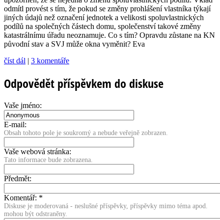
odmítl provést s tím, že pokud se změny prohlášení vlastníka týkají
jiných údajů než označení jednotek a velikosti spoluvlastnických
podílů na společných částech domu, společenství takové změny
katastrálnímu úřadu neoznamuje. Co s tím? Opravdu zůstane na KN
původní stav a SVJ může okna vyměnit? Eva
číst dál
|
3 komentáře
Odpovědět příspěvkem do diskuse
Vaše jméno:
E-mail:
Obsah tohoto pole je soukromý a nebude veřejně zobrazen.
Vaše webová stránka:
Tato informace bude zobrazena.
Předmět:
Komentář:
*
Diskuse je moderovaná - neslušné příspěvky, příspěvky mimo téma apod.
mohou být odstraněny.