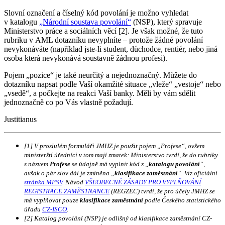
Slovní označení a číselný kód povolání je možno vyhledat
v katalogu
„Národní soustava povolání“
(NSP), který spravuje
Ministerstvo práce a sociálních věcí [2]. Je však možné, že tuto
rubriku v AML dotazníku nevyplníte – protože žádné povolání
nevykonáváte (například jste-li student, důchodce, rentiér, nebo jiná
osoba která nevykonává soustavně žádnou profesi).
Pojem „pozice“ je také neurčitý a nejednoznačný. Můžete do
dotazníku napsat podle Vaší okamžité situace „vleže“ „vestoje“ nebo
„vsedě“, a počkejte na reakci Vaší banky. Měli by vám sdělit
jednoznačně co po Vás vlastně požadují.
Justitianus
[1] V proslulém formuláři JMHZ je použit pojem „Profese“, ovšem
ministerští úředníci v tom mají zmatek: Ministerstvo tvrdí, že do rubriky
s názvem
Profese
se údajně má vyplnit kód z „
katalogu povolání
“,
avšak o pár slov dál je zmíněna „
klasifikace zaměstnání
“. Viz oficiální
stránka MPSV
. Návod
VŠEOBECNÉ ZÁSADY PRO VYPLŇOVÁNÍ
REGISTRACE ZAMĚSTNANCE
(REGZEC) tvrdí, že pro účely JMHZ se
má vyplňovat pouze
klasifikace zaměstnání
podle Českého statistického
úřadu
CZ-ISCO
.
[2] Katalog povolání (NSP) je odlišný od klasifikace zaměstnání CZ-