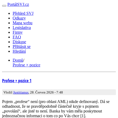
PortálSVJ.cz
Přehled SVJ
Odkazy
Mapa webu
Legislativa
Firmy
FAQ
Diskuse
Přihlásit se
Hledání
Domů
/
Profese × pozice
Profese × pozice 1
Vložil
Justitianus
, 28. Červen 2026 - 7:48
Pojem „profese“ není (pro oblast AML) nikde definovaný. Dá se
odhadnout, že se pravděpodobně částečně kryje s pojmem
„povolání“, ale jisté to není. Banka by vám měla poskytnout
jednoznačnou informaci o tom co po Vás chce [1].