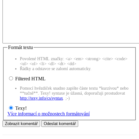
Formát textu
Povolené HTML značky: <a> <em> <strong> <cite> <code>
<ul> <ol> <li> <dl> <dt> <dd>
Řádky a odstavce se zalomí automaticky.
Filtered HTML
Pomocí hvězdiček snadno zapište částe textu *kurzívou* nebo
**tučně**. Texy! syntaxe je úžasná, doporučuji prostudovat
http://texy.info/cs/syntax
. ;-)
Texy!
Více informací o možnostech formátování