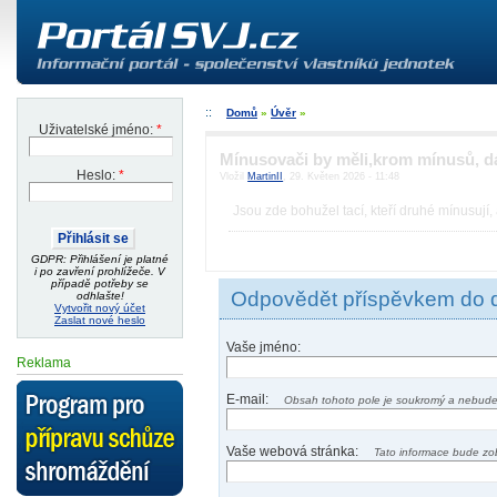
Domů
»
Úvěr
»
Uživatelské jméno:
*
Mínusovači by měli,krom mínusů, 
Heslo:
*
Vložil
MartinII
, 29. Květen 2026 - 11:48
Jsou zde bohužel tací, kteří druhé mínusují, 
GDPR: Přihlášení je platné
i po zavření prohlížeče. V
případě potřeby se
Odpovědět příspěvkem do 
odhlašte!
Vytvořit nový účet
Zaslat nové heslo
Vaše jméno:
Reklama
E-mail:
Obsah tohoto pole je soukromý a nebude
Vaše webová stránka:
Tato informace bude zo