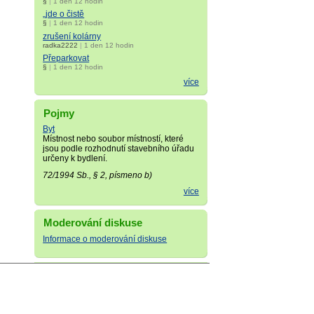
§
|
1 den 12 hodin
„jde o čistě
§
|
1 den 12 hodin
zrušení kolárny
radka2222
|
1 den 12 hodin
Přeparkovat
§
|
1 den 12 hodin
více
Pojmy
Byt
Místnost nebo soubor místností, které
jsou podle rozhodnutí stavebního úřadu
určeny k bydlení.
72/1994 Sb., § 2, písmeno b)
více
Moderování diskuse
Informace o moderování diskuse