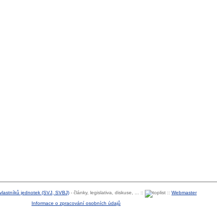
 vlastníků jednotek (SVJ, SVBJ)
- články, legislativa, diskuse, ... ::
::
Webmaster
Informace o zpracování osobních údajů