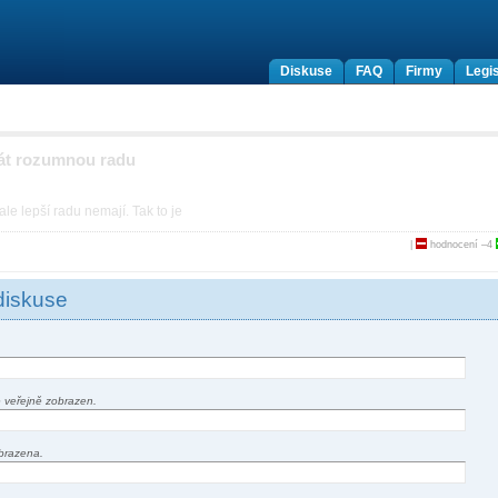
Diskuse
FAQ
Firmy
Legis
dát rozumnou radu
ale lepší radu nemají. Tak to je
|
hodnocení
–4
diskuse
 veřejně zobrazen.
brazena.