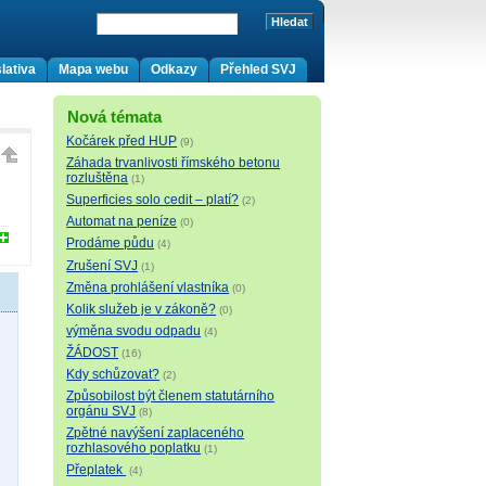
lativa
Mapa webu
Odkazy
Přehled SVJ
Nová témata
Kočárek před HUP
(9)
Záhada trvanlivosti římského betonu
rozluštěna
(1)
Superficies solo cedit – platí?
(2)
Automat na peníze
(0)
Prodáme půdu
(4)
Zrušení SVJ
(1)
Změna prohlášení vlastníka
(0)
Kolik služeb je v zákoně?
(0)
výměna svodu odpadu
(4)
ŽÁDOST
(16)
Kdy schůzovat?
(2)
Způsobilost být členem statutárního
orgánu SVJ
(8)
Zpětné navýšení zaplaceného
rozhlasového poplatku
(1)
Přeplatek
(4)