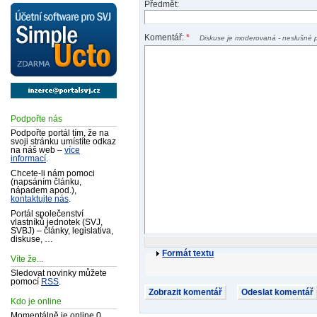
Předmět:
Komentář:
*
Diskuse je moderovaná - neslušné 
Podpořte nás
Podpořte portál tím, že na
svoji stránku umístíte odkaz
na náš web –
více
informací
.
Chcete-li nám pomoci
(napsáním článku,
nápadem apod.),
kontaktujte nás
.
Portál společenství
vlastníků jednotek (SVJ,
SVBJ) – články, legislativa,
diskuse, …
Formát textu
Víte že...
Sledovat novinky můžete
pomocí
RSS
.
Kdo je online
Momentálně je online 0