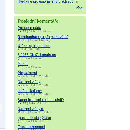
Hledame profesionalniho predsedu
(3)
více
Poslední komentáře
Prodáme půdu
Jan77
|
21 hodina 46 min.
Rekolaudace po přejmenování?
Matilda
|
1 den 2 hodiny
Určení spol. prostoru
*
|
1 den 6 hodin
§ 3055 ObčZ dopadá na
§
|
1 den 7 hodin
Mandl
?
|
1 den 7 hodin
Přeparkovat
wousek
|
1 den 7 hodin
Nařízení vlády
wousek
|
1 den 7 hodin
zrušení kolárny
wousek
|
1 den 7 hodin
Superficies solo cedit – platí?
Jan77
|
1 den 9 hodin
Nařízení vlády č.
Matilda
|
1 den 11 hodin
„postup je stejný jako
§
|
1 den 12 hodin
Trestní oznámení