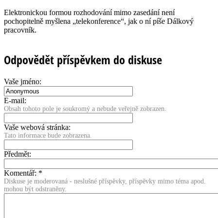
Elektronickou formou rozhodování mimo zasedání není
pochopitelně myšlena „telekonference“, jak o ní píše Dálkový
pracovník.
Odpovědět příspěvkem do diskuse
Vaše jméno:
E-mail:
Obsah tohoto pole je soukromý a nebude veřejně zobrazen.
Vaše webová stránka:
Tato informace bude zobrazena.
Předmět:
Komentář:
*
Diskuse je moderovaná - neslušné příspěvky, příspěvky mimo téma apod.
mohou být odstraněny.