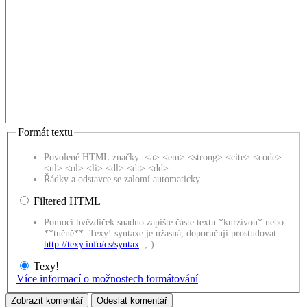
Formát textu
Povolené HTML značky: <a> <em> <strong> <cite> <code>
<ul> <ol> <li> <dl> <dt> <dd>
Řádky a odstavce se zalomí automaticky.
Filtered HTML
Pomocí hvězdiček snadno zapište částe textu *kurzívou* nebo
**tučně**. Texy! syntaxe je úžasná, doporučuji prostudovat
http://texy.info/cs/syntax
. ;-)
Texy!
Více informací o možnostech formátování