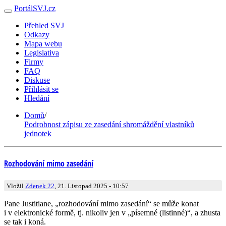
PortálSVJ.cz
Přehled SVJ
Odkazy
Mapa webu
Legislativa
Firmy
FAQ
Diskuse
Přihlásit se
Hledání
Domů
/
Podrobnost zápisu ze zasedání shromáždění vlastníků
jednotek
Rozhodování mimo zasedání
Vložil
Zdenek 22
, 21. Listopad 2025 - 10:57
Pane Justitiane, „rozhodování mimo zasedání“ se může konat
i v elektronické formě, tj. nikoliv jen v „písemné (listinné)“, a zhusta
se tak i koná.