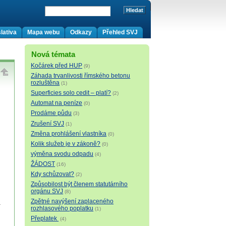
lativa
Mapa webu
Odkazy
Přehled SVJ
Nová témata
Kočárek před HUP
(9)
Záhada trvanlivosti římského betonu
rozluštěna
(1)
Superficies solo cedit – platí?
(2)
Automat na peníze
(0)
Prodáme půdu
(3)
Zrušení SVJ
(1)
Změna prohlášení vlastníka
(0)
Kolik služeb je v zákoně?
(0)
výměna svodu odpadu
(4)
ŽÁDOST
(16)
Kdy schůzovat?
(2)
Způsobilost být členem statutárního
orgánu SVJ
(8)
Zpětné navýšení zaplaceného
a
rozhlasového poplatku
(1)
Přeplatek
(4)