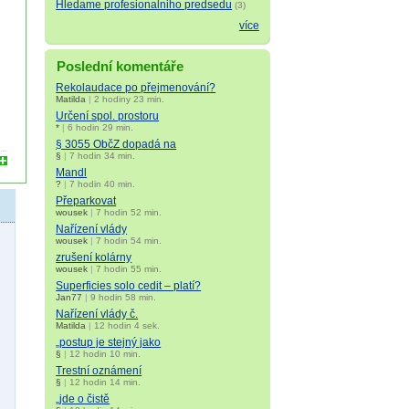
Hledame profesionalniho predsedu
(3)
více
Poslední komentáře
Rekolaudace po přejmenování?
Matilda
|
2 hodiny 23 min.
Určení spol. prostoru
*
|
6 hodin 29 min.
§ 3055 ObčZ dopadá na
§
|
7 hodin 34 min.
Mandl
?
|
7 hodin 40 min.
Přeparkovat
wousek
|
7 hodin 52 min.
Nařízení vlády
wousek
|
7 hodin 54 min.
zrušení kolárny
wousek
|
7 hodin 55 min.
Superficies solo cedit – platí?
Jan77
|
9 hodin 58 min.
Nařízení vlády č.
Matilda
|
12 hodin 4 sek.
„postup je stejný jako
§
|
12 hodin 10 min.
Trestní oznámení
§
|
12 hodin 14 min.
„jde o čistě