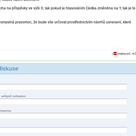
oha na příspěvky ve výši X, tak pokud je hlasováním částka změněna na Y, tak je to
esmyslná pravomoc, že bude vše určovat prostřednictvím návrhů usnesení, které
.
|
hodnocení
+4
diskuse
 veřejně zobrazen.
brazena.