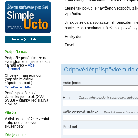
Stejně tak pokud je navrženo v rozpočtu zál
v pořádku.
Jinak by se dala svolavateli shromáždění n
navíc nejsou povinnou náležitostí pozvánky
Hezký den!
Pavel
Podpořte nás
Podpořte portál tím, že na
svoji stránku umístíte odkaz
na náš web –
více
Odpovědět příspěvkem do 
informací
.
Chcete-li nám pomoci
(napsáním článku,
Vaše jméno:
nápadem apod.),
kontaktujte nás
.
Portál společenství
vlastníků jednotek (SVJ,
E-mail:
Obsah tohoto pole je soukromý a nebude
SVBJ) – články, legislativa,
diskuse, …
Vaše webová stránka:
Tato informace bude zo
Víte že...
V diskusi se můžete zeptat
nebo podělit o svou
Předmět:
zkušenost?
Kdo je online