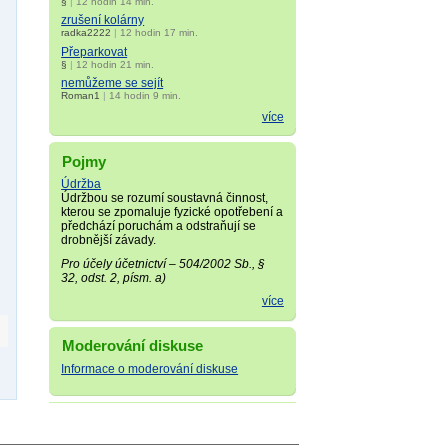
§
|
12 hodin 14 min.
zrušení kolárny
radka2222
|
12 hodin 17 min.
Přeparkovat
§
|
12 hodin 21 min.
nemůžeme se sejít
Roman1
|
14 hodin 9 min.
více
Pojmy
Údržba
Údržbou se rozumí soustavná činnost,
kterou se zpomaluje fyzické opotřebení a
předchází poruchám a odstraňují se
drobnější závady.
Pro účely účetnictví – 504/2002 Sb., §
32, odst. 2, písm. a)
více
Moderování diskuse
Informace o moderování diskuse