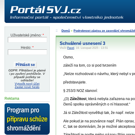
Domů
»
Podrobnost zápisu ze zasedání shromáždě
Uživatelské jméno:
*
Schválené usnesení 3
Heslo:
*
Vložil
Pavel
, 19. Listopad 2025 - 13:51
Osmo,
záleží na tom, co si pod tvrzením
GDPR: Přihlášení je platné
„Nelze rozhodovat o návrhu, který nebyl v 
i po zavření prohlížeče. V
případě potřeby se
odhlašte!
představujete.
Vytvořit nový účet
Zaslat nové heslo
§ 253/3 NOZ stanoví:
Reklama
„(3)
Záležitost
, která nebyla zařazena na po
členů spolku oprávněných o ní hlasovat.“
Já si Záležitost vysvětluji tak, že např. nel
Ale pokud je na pozvánce např. Plán oprav, 
C, tak se domnívám, že je možné akceptovat
Záležitostí je podle mého názoru Plán oprav