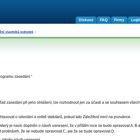
Diskuse
FAQ
Firmy
Legis
ní vlastníků jednotek
»
programu zasedání.“
řad zasedání při jeho ohlášení, lze rozhodnout jen za účasti a se souhlasem všech
ze hlasovat o odvolání a volbě statutárů, pokud tato Záležitost není na pozvánce.
který je navíc doplněn o návrh usnesení, že v příštím roce se bude opravovat A, B 
 protinávrh, že se nebude opravovat C, ale že se bude opravovat D.
, nikoliv návrh usnesení.