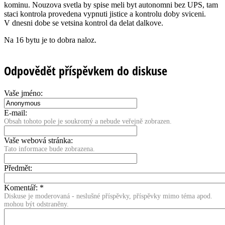
kominu. Nouzova svetla by spise meli byt autonomni bez UPS, tam
staci kontrola provedena vypnuti jistice a kontrolu doby sviceni.
V dnesni dobe se vetsina kontrol da delat dalkove.
Na 16 bytu je to dobra naloz.
Odpovědět příspěvkem do diskuse
Vaše jméno:
E-mail:
Obsah tohoto pole je soukromý a nebude veřejně zobrazen.
Vaše webová stránka:
Tato informace bude zobrazena.
Předmět:
Komentář:
*
Diskuse je moderovaná - neslušné příspěvky, příspěvky mimo téma apod.
mohou být odstraněny.