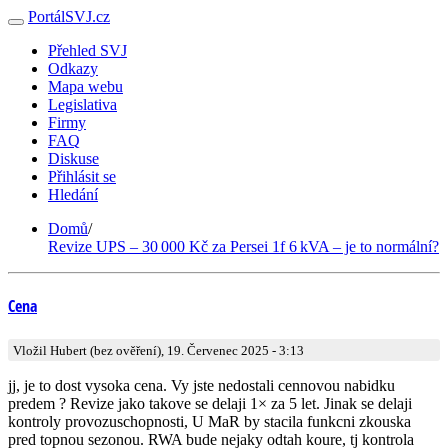
PortálSVJ.cz
Přehled SVJ
Odkazy
Mapa webu
Legislativa
Firmy
FAQ
Diskuse
Přihlásit se
Hledání
Domů
/
Revize UPS – 30 000 Kč za Persei 1f 6 kVA – je to normální?
Cena
Vložil Hubert (bez ověření), 19. Červenec 2025 - 3:13
jj, je to dost vysoka cena. Vy jste nedostali cennovou nabidku
predem ? Revize jako takove se delaji 1× za 5 let. Jinak se delaji
kontroly provozuschopnosti, U MaR by stacila funkcni zkouska
pred topnou sezonou. RWA bude nejaky odtah koure, tj kontrola