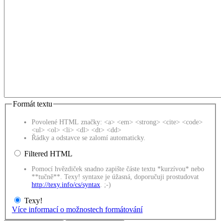
Formát textu
Povolené HTML značky: <a> <em> <strong> <cite> <code>
<ul> <ol> <li> <dl> <dt> <dd>
Řádky a odstavce se zalomí automaticky.
Filtered HTML
Pomocí hvězdiček snadno zapište částe textu *kurzívou* nebo
**tučně**. Texy! syntaxe je úžasná, doporučuji prostudovat
http://texy.info/cs/syntax
. ;-)
Texy!
Více informací o možnostech formátování