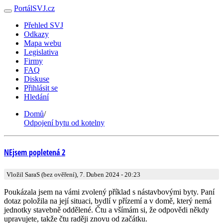
PortálSVJ.cz
Přehled SVJ
Odkazy
Mapa webu
Legislativa
Firmy
FAQ
Diskuse
Přihlásit se
Hledání
Domů
/
Odpojení bytu od kotelny
NEjsem popletená 2
Vložil SaraS (bez ověření), 7. Duben 2024 - 20:23
Poukázala jsem na vámi zvolený příklad s nástavbovými byty. Paní
dotaz položila na její situaci, bydlí v přízemí a v domě, který nemá
jednotky stavebně oddělené. Čtu a všímám si, že odpovědi někdy
upravujete, takže čtu raději znovu od začátku.