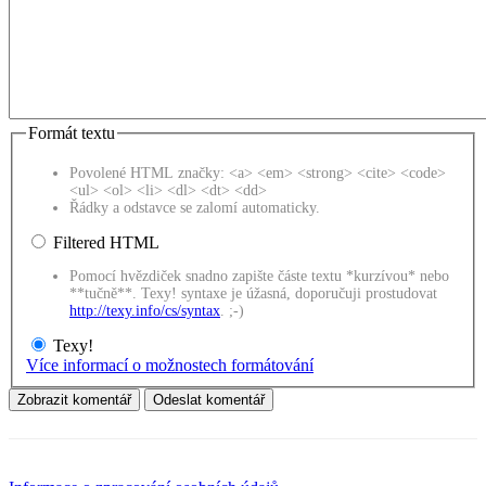
Formát textu
Povolené HTML značky: <a> <em> <strong> <cite> <code>
<ul> <ol> <li> <dl> <dt> <dd>
Řádky a odstavce se zalomí automaticky.
Filtered HTML
Pomocí hvězdiček snadno zapište částe textu *kurzívou* nebo
**tučně**. Texy! syntaxe je úžasná, doporučuji prostudovat
http://texy.info/cs/syntax
. ;-)
Texy!
Více informací o možnostech formátování