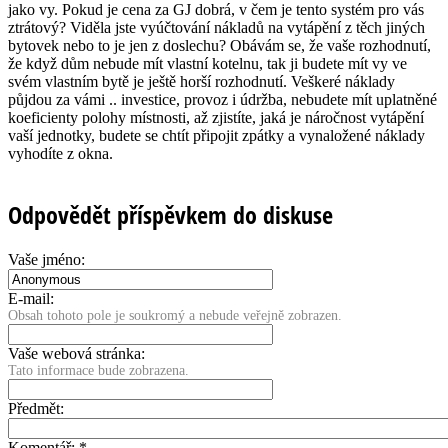
jako vy. Pokud je cena za GJ dobrá, v čem je tento systém pro vás
ztrátový? Viděla jste vyúčtování nákladů na vytápění z těch jiných
bytovek nebo to je jen z doslechu? Obávám se, že vaše rozhodnutí,
že když dům nebude mít vlastní kotelnu, tak ji budete mít vy ve
svém vlastním bytě je ještě horší rozhodnutí. Veškeré náklady
půjdou za vámi .. investice, provoz i údržba, nebudete mít uplatněné
koeficienty polohy místnosti, až zjistíte, jaká je náročnost vytápění
vaší jednotky, budete se chtít připojit zpátky a vynaložené náklady
vyhodíte z okna.
Odpovědět příspěvkem do diskuse
Vaše jméno:
E-mail:
Obsah tohoto pole je soukromý a nebude veřejně zobrazen.
Vaše webová stránka:
Tato informace bude zobrazena.
Předmět:
Komentář:
*