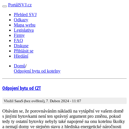
PortálSVJ.cz
Přehled SVJ
Odkazy
Mapa webu
Legislativa
Firmy
FAQ
Diskuse
Přihlásit se
Hledání
Domů
/
Odpojení bytu od kotelny
Odpojení bytu od CZT
Vložil SaraS (bez ověření), 7. Duben 2024 - 11:07
Obávám se, že porovnáváním nákladů na vytápění ve vašem domě
s jinými bytovkami není ten správný argument pro změnu, pokud
tedy ty ostatní bytovky nebyly také napojené na onu kotelnu školky
a nemají domy ve stejném stavu z hlediska energetické náročnosti