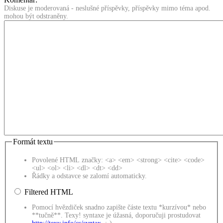
Diskuse je moderovaná - neslušné příspěvky, příspěvky mimo téma apod.
mohou být odstraněny.
Formát textu
Povolené HTML značky: <a> <em> <strong> <cite> <code>
<ul> <ol> <li> <dl> <dt> <dd>
Řádky a odstavce se zalomí automaticky.
Filtered HTML
Pomocí hvězdiček snadno zapište částe textu *kurzívou* nebo
**tučně**. Texy! syntaxe je úžasná, doporučuji prostudovat