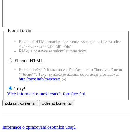
Formát textu
Povolené HTML značky: <a> <em> <strong> <cite> <code>
<ul> <ol> <li> <dl> <dt> <dd>
Řádky a odstavce se zalomí automaticky.
Filtered HTML
Pomocí hvězdiček snadno zapište částe textu *kurzívou* nebo
**tučně**. Texy! syntaxe je úžasná, doporučuji prostudovat
http://texy.info/cs/syntax
. ;-)
Texy!
Více informací o možnostech formátování
Informace o zpracování osobních údajů