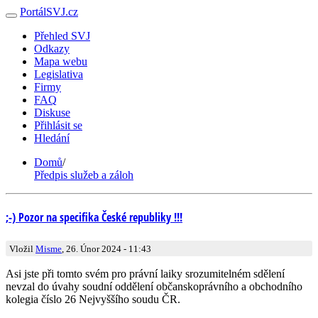
PortálSVJ.cz
Přehled SVJ
Odkazy
Mapa webu
Legislativa
Firmy
FAQ
Diskuse
Přihlásit se
Hledání
Domů
/
Předpis služeb a záloh
;-) Pozor na specifika České republiky !!!
Vložil
Misme
, 26. Únor 2024 - 11:43
Asi jste při tomto svém pro právní laiky srozumitelném sdělení
nevzal do úvahy soudní oddělení občanskoprávního a obchodního
kolegia číslo 26 Nejvyššího soudu ČR.