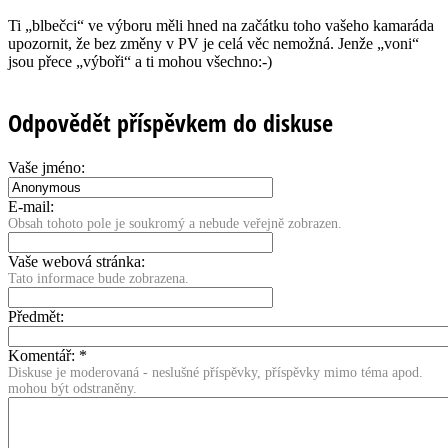
Ti „blbečci“ ve výboru měli hned na začátku toho vašeho kamaráda
upozornit, že bez změny v PV je celá věc nemožná. Jenže „voni“
jsou přece „výboři“ a ti mohou všechno:-)
Odpovědět příspěvkem do diskuse
Vaše jméno:
E-mail:
Obsah tohoto pole je soukromý a nebude veřejně zobrazen.
Vaše webová stránka:
Tato informace bude zobrazena.
Předmět:
Komentář:
*
Diskuse je moderovaná - neslušné příspěvky, příspěvky mimo téma apod.
mohou být odstraněny.