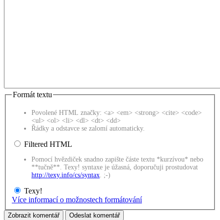
Formát textu
Povolené HTML značky: <a> <em> <strong> <cite> <code>
<ul> <ol> <li> <dl> <dt> <dd>
Řádky a odstavce se zalomí automaticky.
Filtered HTML
Pomocí hvězdiček snadno zapište částe textu *kurzívou* nebo
**tučně**. Texy! syntaxe je úžasná, doporučuji prostudovat
http://texy.info/cs/syntax
. ;-)
Texy!
Více informací o možnostech formátování