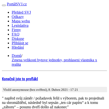
PortálSVJ.cz
Přehled SVJ
Odkazy
Mapa webu
Legislativa
Firmy
FAQ
Diskuse
Přihlásit se
Hledání
Domů
/
Zmena velikosti bytove jednotky, prohlaseni vlastnika x
realita
Konečně jste to proflákl
Vložil anonymouse (bez ověření), 8. Duben 2021 - 17:21
" napřed svůj záměr / požadavek řešil s výborem, pak to projednali
na shromáždění, následně byl sepsán „ten cár papíru“ a k tomu
„záboru“ – posunu dveří došlo až nakonec"