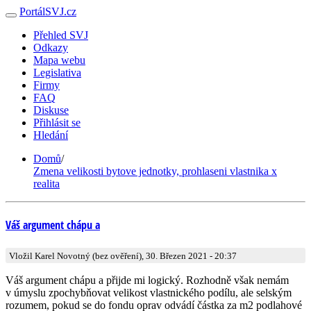
PortálSVJ.cz
Přehled SVJ
Odkazy
Mapa webu
Legislativa
Firmy
FAQ
Diskuse
Přihlásit se
Hledání
Domů
/
Zmena velikosti bytove jednotky, prohlaseni vlastnika x
realita
Váš argument chápu a
Vložil Karel Novotný (bez ověření), 30. Březen 2021 - 20:37
Váš argument chápu a přijde mi logický. Rozhodně však nemám
v úmyslu zpochybňovat velikost vlastnického podílu, ale selským
rozumem, pokud se do fondu oprav odvádí částka za m2 podlahové