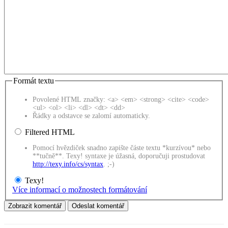
Formát textu
Povolené HTML značky: <a> <em> <strong> <cite> <code>
<ul> <ol> <li> <dl> <dt> <dd>
Řádky a odstavce se zalomí automaticky.
Filtered HTML
Pomocí hvězdiček snadno zapište částe textu *kurzívou* nebo
**tučně**. Texy! syntaxe je úžasná, doporučuji prostudovat
http://texy.info/cs/syntax
. ;-)
Texy!
Více informací o možnostech formátování