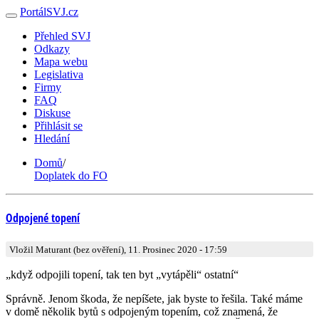
PortálSVJ.cz
Přehled SVJ
Odkazy
Mapa webu
Legislativa
Firmy
FAQ
Diskuse
Přihlásit se
Hledání
Domů
/
Doplatek do FO
Odpojené topení
Vložil Maturant (bez ověření), 11. Prosinec 2020 - 17:59
„když odpojili topení, tak ten byt „vytápěli“ ostatní“
Správně. Jenom škoda, že nepíšete, jak byste to řešila. Také máme
v domě několik bytů s odpojeným topením, což znamená, že