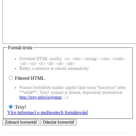
Formát textu
Povolené HTML značky: <a> <em> <strong> <cite> <code>
<ul> <ol> <li> <dl> <dt> <dd>
Řádky a odstavce se zalomí automaticky.
Filtered HTML
Pomocí hvězdiček snadno zapište částe textu *kurzívou* nebo
**tučně**. Texy! syntaxe je úžasná, doporučuji prostudovat
http://texy.info/cs/syntax
. ;-)
Texy!
Více informací o možnostech formátování