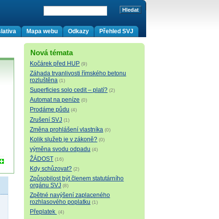
lativa
Mapa webu
Odkazy
Přehled SVJ
Nová témata
Kočárek před HUP
(9)
Záhada trvanlivosti římského betonu
rozluštěna
(1)
Superficies solo cedit – platí?
(2)
Automat na peníze
(0)
Prodáme půdu
(4)
Zrušení SVJ
(1)
Změna prohlášení vlastníka
(0)
Kolik služeb je v zákoně?
(0)
výměna svodu odpadu
(4)
ŽÁDOST
(16)
Kdy schůzovat?
(2)
Způsobilost být členem statutárního
orgánu SVJ
(8)
Zpětné navýšení zaplaceného
rozhlasového poplatku
(1)
Přeplatek
(4)