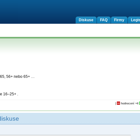
Diskuse
FAQ
Firmy
Legis
6–65, 56+ nebo 65+ …
ie 16–25+ .
|
hodnocení
+4
diskuse