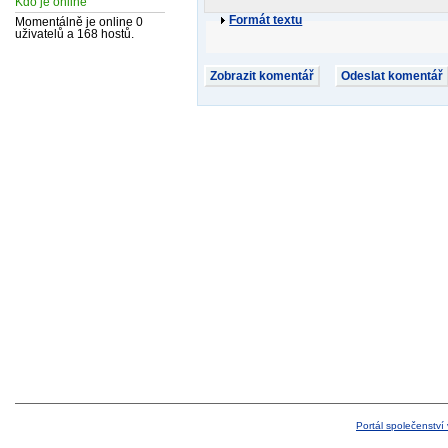
Kdo je online
Formát textu
Momentálně je online 0
uživatelů a 168 hostů.
Portál společenství