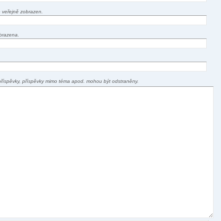
 veřejně zobrazen.
brazena.
příspěvky, příspěvky mimo téma apod. mohou být odstraněny.