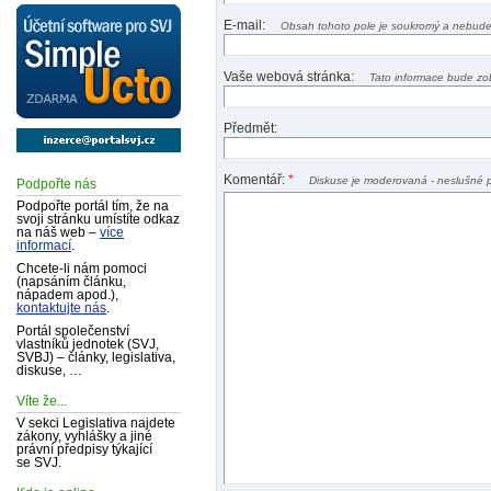
E-mail:
Obsah tohoto pole je soukromý a nebude
Vaše webová stránka:
Tato informace bude zo
Předmět:
Komentář:
*
Diskuse je moderovaná - neslušné 
Podpořte nás
Podpořte portál tím, že na
svoji stránku umístíte odkaz
na náš web –
více
informací
.
Chcete-li nám pomoci
(napsáním článku,
nápadem apod.),
kontaktujte nás
.
Portál společenství
vlastníků jednotek (SVJ,
SVBJ) – články, legislativa,
diskuse, …
Víte že...
V sekci Legislativa najdete
zákony, vyhlášky a jiné
právní předpisy týkající
se SVJ.