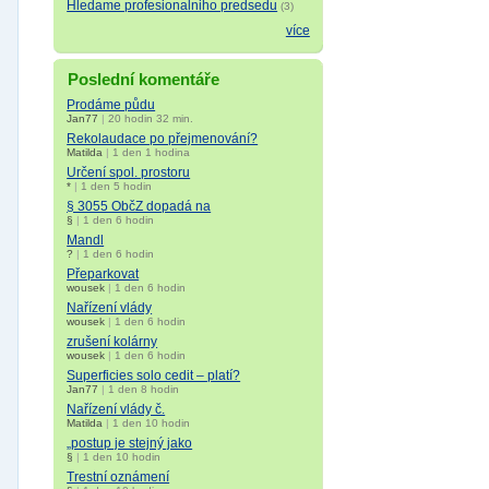
Hledame profesionalniho predsedu
(3)
více
Poslední komentáře
Prodáme půdu
Jan77
|
20 hodin 32 min.
Rekolaudace po přejmenování?
Matilda
|
1 den 1 hodina
Určení spol. prostoru
*
|
1 den 5 hodin
§ 3055 ObčZ dopadá na
§
|
1 den 6 hodin
Mandl
?
|
1 den 6 hodin
Přeparkovat
wousek
|
1 den 6 hodin
Nařízení vlády
wousek
|
1 den 6 hodin
zrušení kolárny
wousek
|
1 den 6 hodin
Superficies solo cedit – platí?
Jan77
|
1 den 8 hodin
Nařízení vlády č.
Matilda
|
1 den 10 hodin
„postup je stejný jako
§
|
1 den 10 hodin
Trestní oznámení