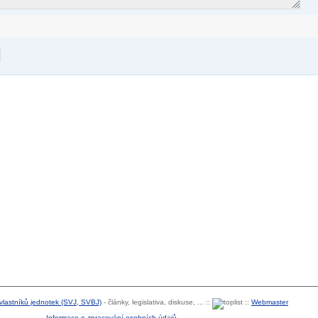
 vlastníků jednotek (SVJ, SVBJ)
- články, legislativa, diskuse, ... ::
::
Webmaster
Informace o zpracování osobních údajů