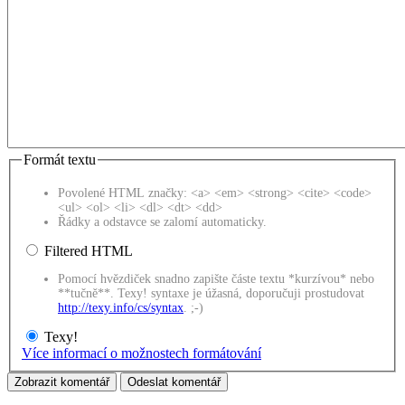
Formát textu
Povolené HTML značky: <a> <em> <strong> <cite> <code>
<ul> <ol> <li> <dl> <dt> <dd>
Řádky a odstavce se zalomí automaticky.
Filtered HTML
Pomocí hvězdiček snadno zapište částe textu *kurzívou* nebo
**tučně**. Texy! syntaxe je úžasná, doporučuji prostudovat
http://texy.info/cs/syntax
. ;-)
Texy!
Více informací o možnostech formátování