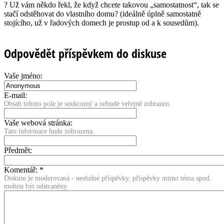
? Už vám někdo řekl, že když chcete takovou „samostatnost“, tak se
stačí odstěhovat do vlastního domu? (ideálně úplně samostatně
stojícího, už v řadových domech je prostup od a k sousedům).
Odpovědět příspěvkem do diskuse
Vaše jméno:
E-mail:
Obsah tohoto pole je soukromý a nebude veřejně zobrazen.
Vaše webová stránka:
Tato informace bude zobrazena.
Předmět:
Komentář:
*
Diskuse je moderovaná - neslušné příspěvky, příspěvky mimo téma apod.
mohou být odstraněny.