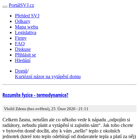
PortálSVJ.cz
Přehled SVJ
Odkazy
Mapa webu
Legislativa
Firmy
FAQ
Diskuse
Přihlásit se
Hledání
Domů
/
Kuriózní názor na vytápění domu
Rozumíte fyzice - termodynamice?
Vložil Zdeno (bez ověření), 25. Únor 2020 - 21:11
Celkem žasnu, netuším ale co někoho vede k nápadu „odpojím si
radiátory, nebudu platit a vytápění si zajistím sám“. Jak toho chcete
v bytovém domě docílit, aby k vám „nešlo“ teplo z okolních
jednotek (které toto teplo odebírají od dodavatele tepla a platí za něj)