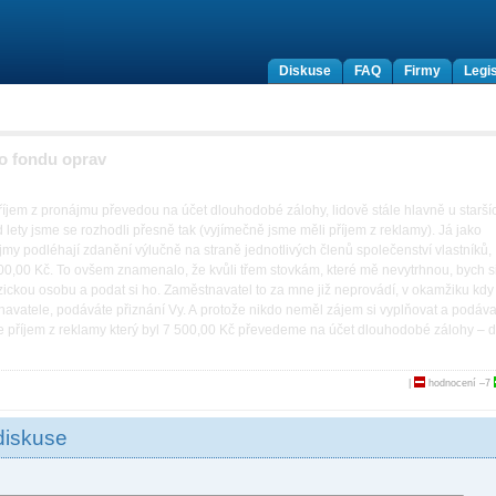
Diskuse
FAQ
Firmy
Legis
ho fondu oprav
říjem z pronájmu převedou na účet dlouhodobé zálohy, lidově stále hlavně u starší
d lety jsme se rozhodli přesně tak (vyjímečně jsme měli příjem z reklamy). Já jako
my podléhají zdanění výlučně na straně jednotlivých členů společenství vlastníků,
 300,00 Kč. To ovšem znamenalo, že kvůli třem stovkám, které mě nevytrhnou, bych s
zickou osobu a podat si ho. Zaměstnavatel to za mne již neprovádí, v okamžiku kdy
navatele, podáváte přiznání Vy. A protože nikdo neměl zájem si vyplňovat a podáva
 že příjem z reklamy který byl 7 500,00 Kč převedeme na účet dlouhodobé zálohy – 
|
hodnocení
–7
diskuse