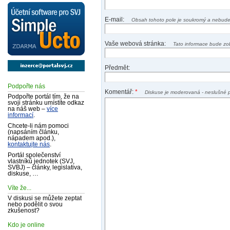
E-mail:
Obsah tohoto pole je soukromý a nebude
Vaše webová stránka:
Tato informace bude zo
Předmět:
Podpořte nás
Komentář:
*
Diskuse je moderovaná - neslušné 
Podpořte portál tím, že na
svoji stránku umístíte odkaz
na náš web –
více
informací
.
Chcete-li nám pomoci
(napsáním článku,
nápadem apod.),
kontaktujte nás
.
Portál společenství
vlastníků jednotek (SVJ,
SVBJ) – články, legislativa,
diskuse, …
Víte že...
V diskusi se můžete zeptat
nebo podělit o svou
zkušenost?
Kdo je online