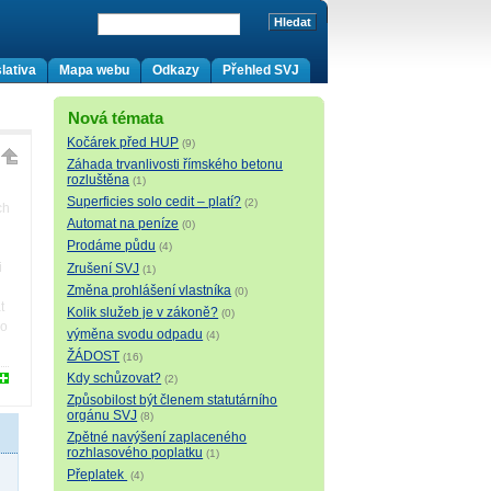
lativa
Mapa webu
Odkazy
Přehled SVJ
Nová témata
Kočárek před HUP
(9)
Záhada trvanlivosti římského betonu
rozluštěna
(1)
Superficies solo cedit – platí?
(2)
ch
Automat na peníze
(0)
Prodáme půdu
(4)
i
Zrušení SVJ
(1)
Změna prohlášení vlastníka
(0)
t
Kolik služeb je v zákoně?
(0)
do
výměna svodu odpadu
(4)
ŽÁDOST
(16)
Kdy schůzovat?
(2)
Způsobilost být členem statutárního
orgánu SVJ
(8)
Zpětné navýšení zaplaceného
rozhlasového poplatku
(1)
Přeplatek
(4)