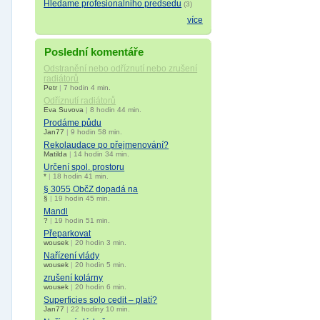
Hledame profesionalniho predsedu
(3)
více
Poslední komentáře
Odstranění nebo odříznutí nebo zrušení
radiátorů
Petr
|
7 hodin 4 min.
Odříznutí radiátorů
Eva Suvova
|
8 hodin 44 min.
Prodáme půdu
Jan77
|
9 hodin 58 min.
Rekolaudace po přejmenování?
Matilda
|
14 hodin 34 min.
Určení spol. prostoru
*
|
18 hodin 41 min.
§ 3055 ObčZ dopadá na
§
|
19 hodin 45 min.
Mandl
?
|
19 hodin 51 min.
Přeparkovat
wousek
|
20 hodin 3 min.
Nařízení vlády
wousek
|
20 hodin 5 min.
zrušení kolárny
wousek
|
20 hodin 6 min.
Superficies solo cedit – platí?
Jan77
|
22 hodiny 10 min.