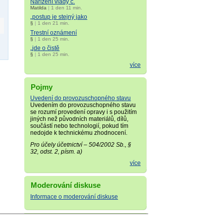
Nařízení vlády č.
Matilda
|
1 den 11 min.
„postup je stejný jako
§
|
1 den 21 min.
Trestní oznámení
§
|
1 den 25 min.
„jde o čistě
§
|
1 den 25 min.
více
Pojmy
Uvedení do provozuschopného stavu
Uvedením do provozuschopného stavu
se rozumí provedení opravy i s použitím
jiných než původních materiálů, dílů,
součástí nebo technologií, pokud tím
nedojde k technickému zhodnocení.
Pro účely účetnictví – 504/2002 Sb., §
32, odst. 2, písm. a)
více
Moderování diskuse
Informace o moderování diskuse