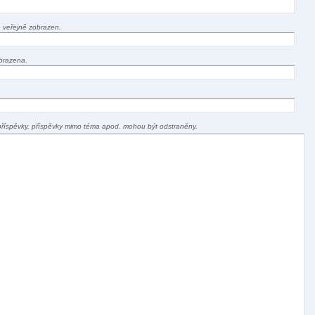
 veřejně zobrazen.
brazena.
příspěvky, příspěvky mimo téma apod. mohou být odstraněny.