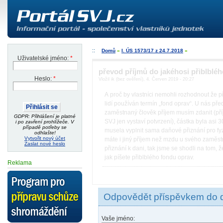
Domů
»
I. ÚS 1573/17 z 24.7.2018
»
Uživatelské jméno:
*
převod příjmů do jakéhosi přiblblé
Heslo:
*
Vložil ik (bez ověření), 4. Červen 2019 - 20:27
A proč by vlastníci nemohli rozhodnout že p
lidí používán termín „fond oprav“. U nás pře
zaměstnaný člověk příjem musím zdanit (příj
GDPR: Přihlášení je platné
SVJ jen vystaví potvrzení), částka byla asi
i po zavření prohlížeče. V
případě potřeby se
musela vyplnit sama daňové přiznání pro fy
odhlašte!
Vytvořit nový účet
máte i jiný příjem než mzdu u svého zaměst
Zaslat nové heslo
přiznání k dani, tak jsme se shodli na tom,
jak píšete přiblblého fondu oprav.
Reklama
Odpovědět příspěvkem do 
Vaše jméno: