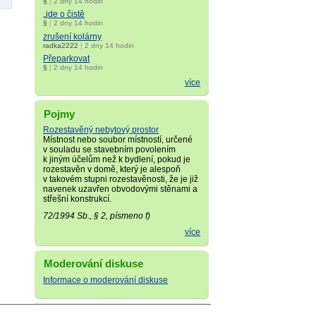
§
|
2 dny 14 hodin
„jde o čistě
§
|
2 dny 14 hodin
zrušení kolárny
radka2222
|
2 dny 14 hodin
Přeparkovat
§
|
2 dny 14 hodin
více
Pojmy
Rozestavěný nebytový prostor
Místnost nebo soubor místností, určené
v souladu se stavebním povolením
k jiným účelům než k bydlení, pokud je
rozestavěn v domě, který je alespoň
v takovém stupni rozestavěnosti, že je již
navenek uzavřen obvodovými stěnami a
střešní konstrukcí.
72/1994 Sb., § 2, písmeno f)
více
Moderování diskuse
Informace o moderování diskuse