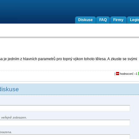
Diskuse
FAQ
Firmy
Legis
a je jedním z hlavních parametrů pro topný výkon tohoto tělesa. A zkuste se svými
|
hodnocení
–1
diskuse
 veřejně zobrazen.
brazena.