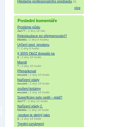
Hledame profesionalniho predsedu
(3)
více
Poslední komentáře
Prodáme půdu
Jan77
|
2 dny 16 min.
Rekolaudace po přejmenování?
Matilda
|
2 dny 4 hodiny
Určení spol. prostoru
*
|
2 dny 8 hodin
§ 3055 ObčZ dopadá na
§
|
2 dny 10 hodin
Mandl
?
|
2 dny 10 hodin
Přeparkovat
wousek
|
2 dny 10 hodin
Nařízení vlády
wousek
|
2 dny 10 hodin
zrušení kolárny
wousek
|
2 dny 10 hodin
Superficies solo cedit – platí?
Jan77
|
2 dny 12 hodin
Nařízení vlády č.
Matilda
|
2 dny 14 hodin
„postup je stejný jako
§
|
2 dny 14 hodin
Trestní oznámení