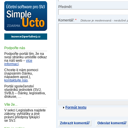
Předmět:
Komentář:
*
Diskuse je moderovaná - neslušné 
Podpořte nás
Podpořte portál tím, že na
svoji stránku umístíte odkaz
na náš web –
více
informací
.
Chcete-li nám pomoci
(napsáním článku,
nápadem apod.),
kontaktujte nás
.
Portál společenství
vlastníků jednotek (SVJ,
SVBJ) – články, legislativa,
diskuse, …
Víte že...
Formát textu
V sekci Legislativa najdete
zákony, vyhlášky a jiné
právní předpisy týkající
se SVJ.