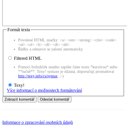
Formát textu
Povolené HTML značky: <a> <em> <strong> <cite> <code>
<ul> <ol> <li> <dl> <dt> <dd>
Řádky a odstavce se zalomí automaticky.
Filtered HTML
Pomocí hvězdiček snadno zapište částe textu *kurzívou* nebo
**tučně**. Texy! syntaxe je úžasná, doporučuji prostudovat
http://texy.info/cs/syntax
. ;-)
Texy!
Více informací o možnostech formátování
Informace o zpracování osobních údajů