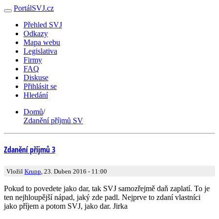
PortálSVJ.cz
Přehled SVJ
Odkazy
Mapa webu
Legislativa
Firmy
FAQ
Diskuse
Přihlásit se
Hledání
Domů
/
Zdanění příjmů SV
Zdanění příjmů 3
Vložil
Krupp
, 23. Duben 2016 - 11:00
Pokud to povedete jako dar, tak SVJ samozřejmě daň zaplatí. To je
ten nejhloupější nápad, jaký zde padl. Nejprve to zdaní vlastníci
jako příjem a potom SVJ, jako dar. Jirka