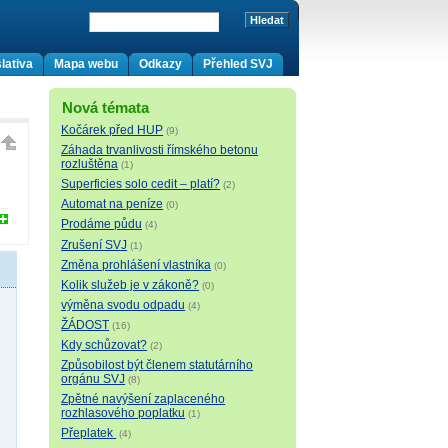
lativa
Mapa webu
Odkazy
Přehled SVJ
Nová témata
Kočárek před HUP
(9)
Záhada trvanlivosti římského betonu
rozluštěna
(1)
Superficies solo cedit – platí?
(2)
Automat na peníze
(0)
Prodáme půdu
(4)
Zrušení SVJ
(1)
Změna prohlášení vlastníka
(0)
Kolik služeb je v zákoně?
(0)
výměna svodu odpadu
(4)
ŽÁDOST
(16)
Kdy schůzovat?
(2)
Způsobilost být členem statutárního
orgánu SVJ
(8)
Zpětné navýšení zaplaceného
rozhlasového poplatku
(1)
Přeplatek
(4)