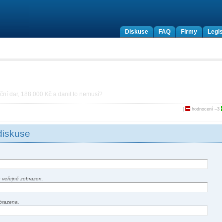
Diskuse
FAQ
Firmy
Legis
ní dar, 188.000 Kč a danit to nemusí?
|
hodnocení
–3
diskuse
 veřejně zobrazen.
brazena.