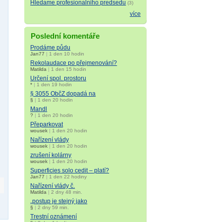
Hledame profesionalniho predsedu
(3)
více
Poslední komentáře
Prodáme půdu
Jan77
|
1 den 10 hodin
Rekolaudace po přejmenování?
Matilda
|
1 den 15 hodin
Určení spol. prostoru
*
|
1 den 19 hodin
§ 3055 ObčZ dopadá na
§
|
1 den 20 hodin
Mandl
?
|
1 den 20 hodin
Přeparkovat
wousek
|
1 den 20 hodin
Nařízení vlády
wousek
|
1 den 20 hodin
zrušení kolárny
wousek
|
1 den 20 hodin
Superficies solo cedit – platí?
Jan77
|
1 den 22 hodiny
Nařízení vlády č.
Matilda
|
2 dny 48 min.
„postup je stejný jako
§
|
2 dny 59 min.
Trestní oznámení