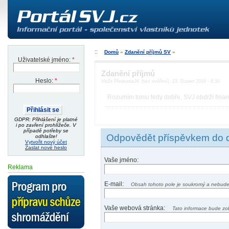
Domů
»
Zdanění příjmů SV
»
Uživatelské jméno:
*
Zdanění příjmů
Heslo:
*
Vložil PředsedaJK (bez ověření), 23. Duben 2016 - 8:30
Rozumím tomu tedy dobře, SVJ obdrží finanč
GDPR: Přihlášení je platné
i po zavření prohlížeče. V
případě potřeby se
Odpovědět příspěvkem do 
odhlašte!
Vytvořit nový účet
Zaslat nové heslo
Vaše jméno:
Reklama
E-mail:
Obsah tohoto pole je soukromý a nebude
Vaše webová stránka:
Tato informace bude zo