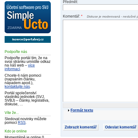
Předmět:
Komentář:
*
Diskuse je moderovaná - neslušné 
Podpořte nás
Podpořte portál tím, že na
svoji stránku umístíte odkaz
na náš web –
více
informací
.
Chcete-li nám pomoci
(napsáním článku,
nápadem apod.),
kontaktujte nás
.
Portál společenství
vlastníků jednotek (SVJ,
SVBJ) – články, legislativa,
diskuse, …
Formát textu
Víte že...
Sledovat novinky můžete
pomocí
RSS
.
Kdo je online
Momentálně je online 0