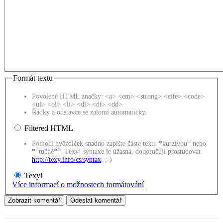
Formát textu
Povolené HTML značky: <a> <em> <strong> <cite> <code>
<ul> <ol> <li> <dl> <dt> <dd>
Řádky a odstavce se zalomí automaticky.
Filtered HTML
Pomocí hvězdiček snadno zapište částe textu *kurzívou* nebo
**tučně**. Texy! syntaxe je úžasná, doporučuji prostudovat
http://texy.info/cs/syntax
. ;-)
Texy!
Více informací o možnostech formátování