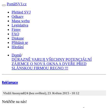
PortálSVJ.cz
Přehled SVJ
Odkazy
Mapa webu
Legislativa
Firmy
FAQ
Diskuse
Přihlásit se
Hledání
Domů
/
DŮRAZNĚ VARUJI VŠECHNY POTENCIÁLNÍ
ZÁJEMCE O NOVÁ OKNA A DVEŘE PŘED
SLÁNSKOU FIRMOU REGNO !!!
Reklamace
Vložil Anonym824 (bez ověření), 23. Květen 2015 - 10:12
Nekřičte na nás!