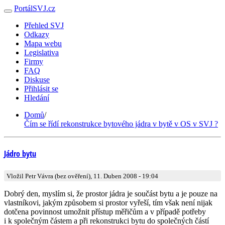
PortálSVJ.cz
Přehled SVJ
Odkazy
Mapa webu
Legislativa
Firmy
FAQ
Diskuse
Přihlásit se
Hledání
Domů
/
Čím se řídí rekonstrukce bytového jádra v bytě v OS v SVJ ?
Jádro bytu
Vložil Petr Vávra (bez ověření), 11. Duben 2008 - 19:04
Dobrý den, myslím si, že prostor jádra je součást bytu a je pouze na
vlastníkovi, jakým způsobem si prostor vyřeší, tím však není nijak
dotčena povinnost umožnit přístup měřičům a v případě potřeby
i k společným částem a při rekonstrukci bytu do společných částí