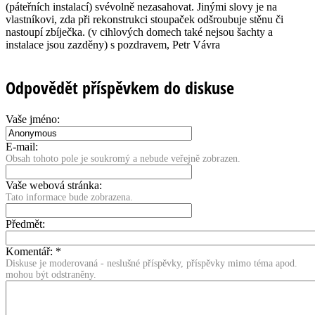
(páteřních instalací) svévolně nezasahovat. Jinými slovy je na
vlastníkovi, zda při rekonstrukci stoupaček odšroubuje stěnu či
nastoupí zbíječka. (v cihlových domech také nejsou šachty a
instalace jsou zazděny) s pozdravem, Petr Vávra
Odpovědět příspěvkem do diskuse
Vaše jméno:
E-mail:
Obsah tohoto pole je soukromý a nebude veřejně zobrazen.
Vaše webová stránka:
Tato informace bude zobrazena.
Předmět:
Komentář:
*
Diskuse je moderovaná - neslušné příspěvky, příspěvky mimo téma apod.
mohou být odstraněny.