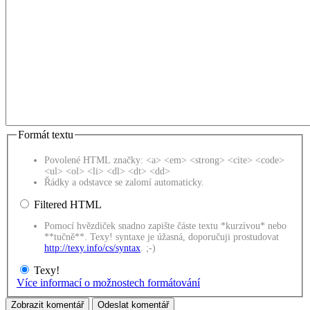
Formát textu
Povolené HTML značky: <a> <em> <strong> <cite> <code>
<ul> <ol> <li> <dl> <dt> <dd>
Řádky a odstavce se zalomí automaticky.
Filtered HTML
Pomocí hvězdiček snadno zapište částe textu *kurzívou* nebo
**tučně**. Texy! syntaxe je úžasná, doporučuji prostudovat
http://texy.info/cs/syntax
. ;-)
Texy!
Více informací o možnostech formátování