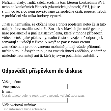
Nařízení vlády. Tudíž záleží zcela na tom kterém konkrétním SVJ,
nebo na konkrétních členech (vlastnících jednotek) SVJ, jak se
s tím, co je, a co není považováno za společné části, popere; neboli
v prohlášení vlastníka budovy vymezí.
Jinak si nemyslím, že občané jsou a priori popletení nebo že si tuto
nálepku bez rozdílu zaslouží. Zmatek v hlavách jim totiž generuje
naše poslanecká a jiná legislativní elita, které v mnoha případech
vůbec netuší, jaké ptákoviny, nadto často si vzájemně odporující,
schvalují a uvádějí v život. A když se pak k tomu všemu
zmatečnému a prolobovanému mohutně přidají všude-přítomná
média v roli hlásných trub, je na zmatek ihned zaděláno, v němž se
následně neorientují ani ti, kteří jej svým počínáním zažehli…
Odpovědět příspěvkem do diskuse
Vaše jméno:
E-mail:
Obsah tohoto pole je soukromý a nebude veřejně zobrazen.
Vaše webová stránka:
Tato informace bude zobrazena.