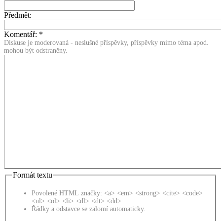
Předmět:
Komentář:
*
Diskuse je moderovaná - neslušné příspěvky, příspěvky mimo téma apod.
mohou být odstraněny.
Formát textu
Povolené HTML značky: <a> <em> <strong> <cite> <code>
<ul> <ol> <li> <dl> <dt> <dd>
Řádky a odstavce se zalomí automaticky.