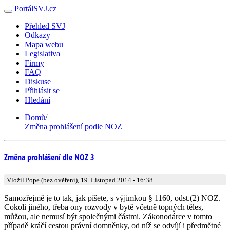
PortálSVJ.cz
Přehled SVJ
Odkazy
Mapa webu
Legislativa
Firmy
FAQ
Diskuse
Přihlásit se
Hledání
Domů
/
Změna prohlášení podle NOZ
Změna prohlášení dle NOZ 3
Vložil Pope (bez ověření), 19. Listopad 2014 - 16:38
Samozřejmě je to tak, jak píšete, s výjimkou § 1160, odst.(2) NOZ.
Cokoli jiného, třeba ony rozvody v bytě včetně topných těles,
můžou, ale nemusí být společnými částmi. Zákonodárce v tomto
případě kráčí cestou právní domněnky, od níž se odvíjí i předmětné