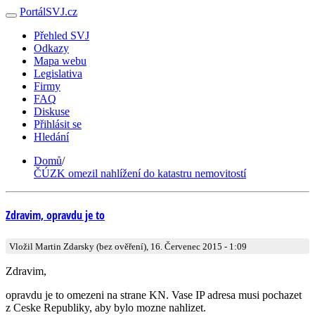
PortálSVJ.cz
Přehled SVJ
Odkazy
Mapa webu
Legislativa
Firmy
FAQ
Diskuse
Přihlásit se
Hledání
Domů
/
ČÚZK omezil nahlížení do katastru nemovitostí
Zdravim, opravdu je to
Vložil Martin Zdarsky (bez ověření), 16. Červenec 2015 - 1:09
Zdravim,
opravdu je to omezeni na strane KN. Vase IP adresa musi pochazet
z Ceske Republiky, aby bylo mozne nahlizet.