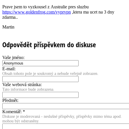
Prave jsem to vyzkousel z Australie pres sluzbu
https://www.goldenfrog.com/vyprvpn
,ktera ma ucet na 3 dny
zdarma..
Martin
Odpovědět příspěvkem do diskuse
Vaše jméno:
E-mail:
Obsah tohoto pole je soukromý a nebude veřejně zobrazen.
Vaše webová stránka:
Tato informace bude zobrazena.
Předmět:
Komentář:
*
Diskuse je moderovaná - neslušné příspěvky, příspěvky mimo téma apod.
mohou být odstraněny.