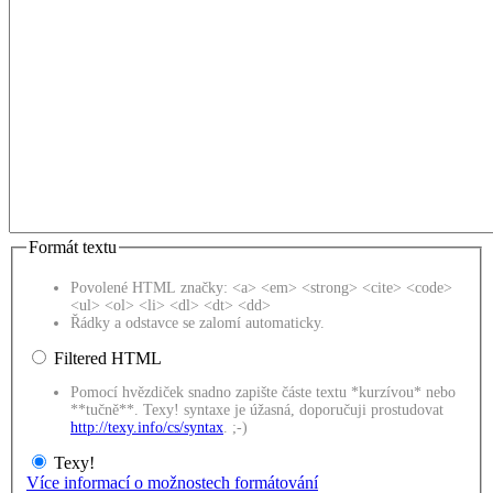
Formát textu
Povolené HTML značky: <a> <em> <strong> <cite> <code>
<ul> <ol> <li> <dl> <dt> <dd>
Řádky a odstavce se zalomí automaticky.
Filtered HTML
Pomocí hvězdiček snadno zapište částe textu *kurzívou* nebo
**tučně**. Texy! syntaxe je úžasná, doporučuji prostudovat
http://texy.info/cs/syntax
. ;-)
Texy!
Více informací o možnostech formátování