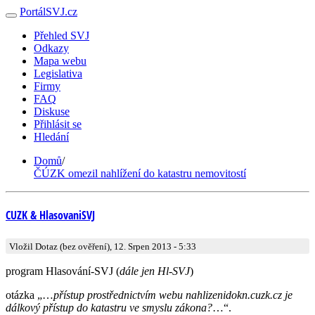
PortálSVJ.cz
Přehled SVJ
Odkazy
Mapa webu
Legislativa
Firmy
FAQ
Diskuse
Přihlásit se
Hledání
Domů
/
ČÚZK omezil nahlížení do katastru nemovitostí
CUZK & HlasovaniSVJ
Vložil Dotaz (bez ověření), 12. Srpen 2013 - 5:33
program Hlasování-SVJ (
dále jen Hl-SVJ
)
otázka „…
přístup prostřednictvím webu nahlizenidokn­.cuzk.cz je
dálkový přístup do katastru ve smyslu zákona?
…“.