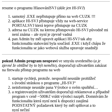
resume o programu HlasováníSVJ (
dále jen Hl-SVJ
)
samotný .EXE nepřistupuje přímo na web CUZK !!!
aplikace Hl-SVJ přistupuje vždy na web-service
PORTALSVJ která teprve přistupuje na CUZK
adresa na CUZK na kterou přistupovalo Hl-SVJ původně mi
není známa – ale nyní je zjevně vadná
pan Admin by měl upravit aplikaci Hl-SVJ tak aby
funkcionalita stahování byla součástí .EXE i když chápu že
funkcionalita se jako webová služba upravuje snadněji
pokud Admin program neopraví
ve smyslu uvedeného (
a je
zjevné že obtížné by to být nemělo
), doporučuji uživatelům zakázat
na firewalu přístup programu na web
startuje rychleji, protože. nespouští neustále prohlížeč
s úvodní stránkou o programu „Hl-SVJ“
neinformuje neustále pana Výrobce o svém spuštění…
a registrovaným uživatelům doporučuji reklamovat a případně
program v ceně ~500Kč vrátit výrobci nazpět. Domnívám že
funkcionalita která nyní není k dispozici zaujímá
PODSTATNÝ požadavek který by měl splňovat a to
nyní nečiní