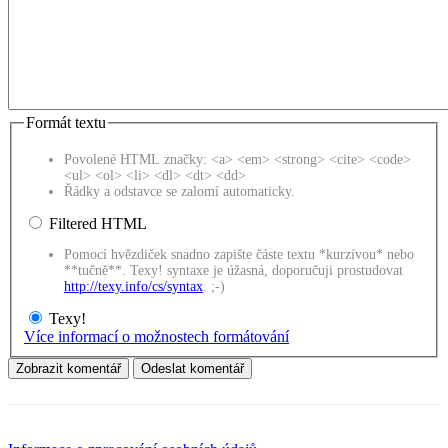
Formát textu
Povolené HTML značky: <a> <em> <strong> <cite> <code>
<ul> <ol> <li> <dl> <dt> <dd>
Řádky a odstavce se zalomí automaticky.
Filtered HTML
Pomocí hvězdiček snadno zapište částe textu *kurzívou* nebo
**tučně**. Texy! syntaxe je úžasná, doporučuji prostudovat
http://texy.info/cs/syntax
. ;-)
Texy!
Více informací o možnostech formátování