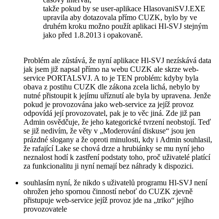
takže pokud by se user-aplikace HlasovaniSVJ.EXE
upravila aby dotazovala přímo CUZK, bylo by ve
druhém kroku možno použít aplikaci Hl-SVJ stejným
jako před 1.8.2013 i opa­kovaně.
Problém ale zůstává, že nyní aplikace Hl-SVJ nezískává data
jak jsem již napsal přímo na webu CUZK ale skrze web-
service PORTALSVJ. A to je TEN problém: kdyby byla
obava z postihu CUZK dle zákona zcela lichá, nebylo by
nutné přistoupit k jejímu uříznutí ale byla by upravena. Jenže
pokud je provozována jako web-service za jejíž provoz
odpovídá její provozovatel, pak je to věc jiná. Zde již pan
Admin osvědčuje, že jeho kategorické tvrzení neobstojí. Teď
se již nedivím, že věty v „Moderování diskuse“ jsou jen
prázdné slogany a že oproti minulosti, kdy i Admin souhlasil,
že rafající Lake se chová drze a hrubiánky se mu nyní jeho
neznalost hodí k zastření podstaty toho, proč uživatelé platící
za funkcionalitu ji nyní nemají bez náhrady k dispozici.
souhlasím nyní, že nikdo s uživatelů programu Hl-SVJ není
ohrožen jeho spornou činností neboť do CUZK zjevně
přistupuje web-service jejíž provoz jde na „triko“ jejího
provozovatele