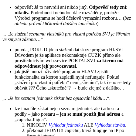
odpověď: Já to netvrdil ani nikdo jiný.
Odpověď tedy zní:
nikoliv.
Podrobnosti nebudou dále rozváděny, protože
Výrobci programu se hodí účelově vymazání rozboru… (
bez
ohledu právní kličkování dalšího tanečníka
)
„…
že stažení seznamu vlastníků pro vlastní potřebu SVJ je šířením
ve smyslu zákona
…“
pravda, POKUD jde o stažení dat skrze program Hl-SVJ.
Důvodem je že aplikace nekontaktuje CUZK přímo ale
prostřednictvím web-sevice PORTALSVJ
za kterou má
odpovědnost její provozovatel
.
jak jistě mnozí uživatelé programu Hl-SVJ zjistili –
funkcionalita za kterou zaplatili nyní nefunguje. Pokud
„stažení pro vlastní potřebu“ není „šířením“, tak čeho se tedy
obávát ??? Čeho „skutečně“? → bude zřejmé z dalšího…
„…
že lze seznam jednotek získat bez opisování kódu
…“.
lze i nadále získat nejen seznam jednotek ale i adresu a
podíly – jako postaru –
jen se musí použít jiná adresa
a
„captcha-fligna“.
NIKOLIV
Vyhledat jednotku
ALE
Vyhledat stavbu
.
překonat JEDNU!! captchu, která funguje na IP po
časový interval,