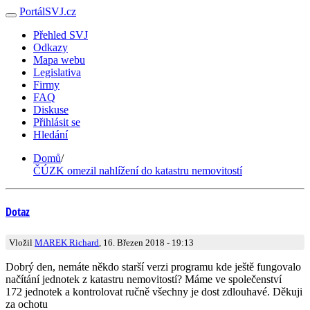
PortálSVJ.cz
Přehled SVJ
Odkazy
Mapa webu
Legislativa
Firmy
FAQ
Diskuse
Přihlásit se
Hledání
Domů
/
ČÚZK omezil nahlížení do katastru nemovitostí
Dotaz
Vložil
MAREK Richard
, 16. Březen 2018 - 19:13
Dobrý den, nemáte někdo starší verzi programu kde ještě fungovalo
načítání jednotek z katastru nemovitostí? Máme ve společenství
172 jednotek a kontrolovat ručně všechny je dost zdlouhavé. Děkuji
za ochotu