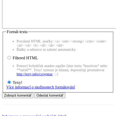
Formát textu
Povolené HTML značky: <a> <em> <strong> <cite> <code>
<ul> <ol> <li> <dl> <dt> <dd>
Řádky a odstavce se zalomí automaticky.
Filtered HTML
Pomocí hvězdiček snadno zapište částe textu *kurzívou* nebo
**tučně**. Texy! syntaxe je úžasná, doporučuji prostudovat
http://texy.info/cs/syntax
. ;-)
Texy!
Více informací o možnostech formátování