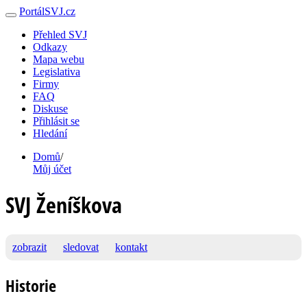
PortálSVJ.cz
Přehled SVJ
Odkazy
Mapa webu
Legislativa
Firmy
FAQ
Diskuse
Přihlásit se
Hledání
Domů
/
Můj účet
SVJ Ženíškova
zobrazit
sledovat
kontakt
Historie