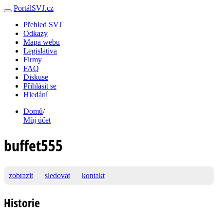
PortálSVJ.cz
Přehled SVJ
Odkazy
Mapa webu
Legislativa
Firmy
FAQ
Diskuse
Přihlásit se
Hledání
Domů
/
Můj účet
buffet555
zobrazit
sledovat
kontakt
Historie