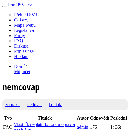
PortálSVJ.cz
Přehled SVJ
Odkazy
Mapa webu
Legislativa
Firmy
FAQ
Diskuse
Přihlásit se
Hledání
Domů
/
Můj účet
nemcovap
zobrazit
sledovat
kontakt
Typ
Titulek
Autor
Odpovědí
Poslední
Vlastník neplatí do fondu oprav a
FAQ
admin
176
1r 36t
na služby