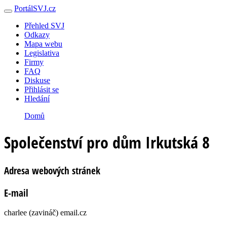
PortálSVJ.cz
Přehled SVJ
Odkazy
Mapa webu
Legislativa
Firmy
FAQ
Diskuse
Přihlásit se
Hledání
Domů
Společenství pro dům Irkutská 8
Adresa webových stránek
E-mail
charlee (zavináč) email.cz