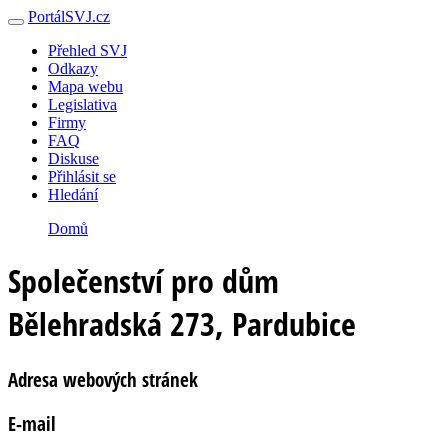
PortálSVJ.cz
Přehled SVJ
Odkazy
Mapa webu
Legislativa
Firmy
FAQ
Diskuse
Přihlásit se
Hledání
Domů
Společenství pro dům
Bělehradská 273, Pardubice
Adresa webových stránek
E-mail